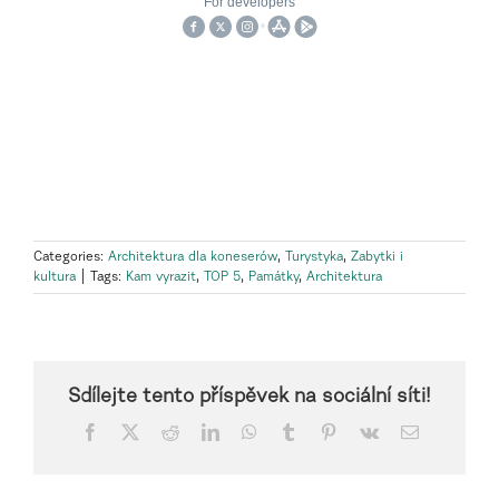
Categories:
Architektura dla koneserów
,
Turystyka
,
Zabytki i
kultura
|
Tags:
Kam vyrazit
,
TOP 5
,
Památky
,
Architektura
Sdílejte tento příspěvek na sociální síti!
Facebook
X
Reddit
LinkedIn
WhatsApp
Tumblr
Pinterest
Vk
Email