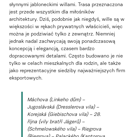
słynnymi jabloneckimi willami. Trasa przeznaczona
jest przede wszystkim dla miłośników
architektury. Dziś, podobnie jak niegdyś, wille są w
większości w rękach prywatnych właścicieli, więc
można je podziwiać tylko z zewnątrz. Niemniej
jednak nadal zachwycają swoją ponadczasową
koncepcją i elegancją, czasem bardzo
dopracowanymi detalami. Często budowano je nie
tylko w celach mieszkalnych dla rodzin, ale także
jako reprezentacyjne siedziby najważniejszych firm
eksportowych.
Máchova (Linkeho dům) –
Jugoslávská (Dresslerova vila) –
Korejská (Giebischova vila) – 28.
října (vily bratří Jägerů) –
(Schmelowského vila) – Riegrova
(Riegrova) – Palackého (Kantorova