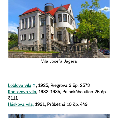
Vila Josefa Jägera
Löblova vila
, 1925,
Riegrova 3 čp. 2573
Kantorova vila
,
1933–1934,
Palackého ulice 26 čp.
3111
Háskova vila,
1931, P
růběžná 10 čp. 449