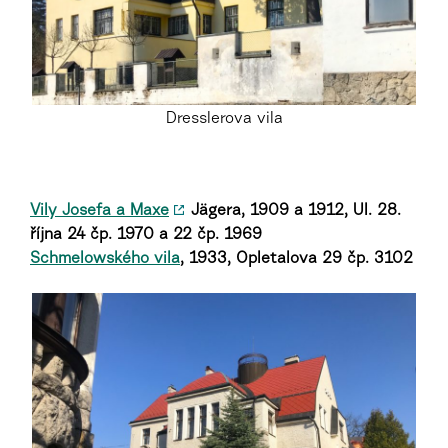
Dresslerova vila
Vily
Josefa a Maxe
Jägera,
1909 a
1912,
Ul. 28.
října 24 čp. 1970 a 22 čp. 1969
Schmelowského vila
, 1933, Opletalova 29 čp. 3102