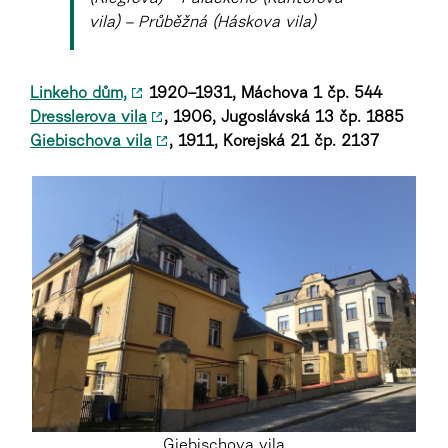
vila) – Průběžná (Háskova vila)
Linkeho dům,
1920–1931, Máchova 1 čp. 544
Dresslerova vila
, 1906, Jugoslávská 13 čp. 1885
Giebischova vila
, 1911,
Korejská 21 čp. 2137
Giebischova vila