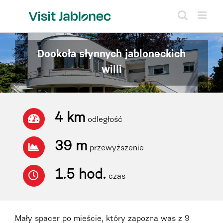
Skip
to
content
Dookoła słynnych jabloneckich
willi
4 km
odległość
39 m
przewyższenie
1.5 hod.
czas
Mały spacer po mieście, który zapozna was z 9