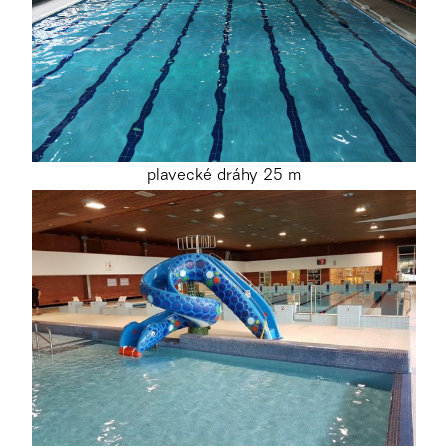
plavecké dráhy 25 m