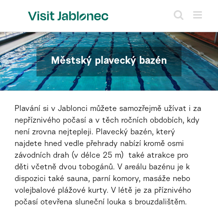
Přeskočit
na
obsah
Městský plavecký bazén
Plavání si v Jablonci můžete samozřejmě užívat i za
nepříznivého počasí a v těch ročních obdobích, kdy
není zrovna nejtepleji. Plavecký bazén, který
najdete hned vedle přehrady nabízí kromě osmi
závodních drah (v délce 25 m) také atrakce pro
děti včetně dvou tobogánů. V areálu bazénu je k
dispozici také sauna, parní komory, masáže nebo
volejbalové plážové kurty. V létě je za příznivého
počasí otevřena sluneční louka s brouzdalištěm.