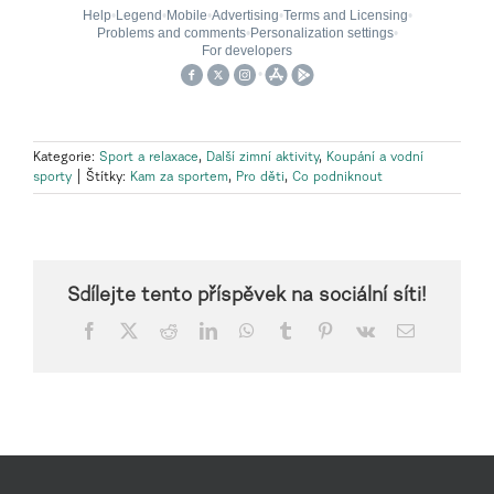
Kategorie:
Sport a relaxace
,
Další zimní aktivity
,
Koupání a vodní
sporty
|
Štítky:
Kam za sportem
,
Pro děti
,
Co podniknout
Sdílejte tento příspěvek na sociální síti!
Facebook
X
Reddit
LinkedIn
WhatsApp
Tumblr
Pinterest
Vk
E-
mail