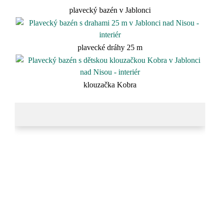
plavecký bazén v Jablonci
plavecké dráhy 25 m
klouzačka Kobra