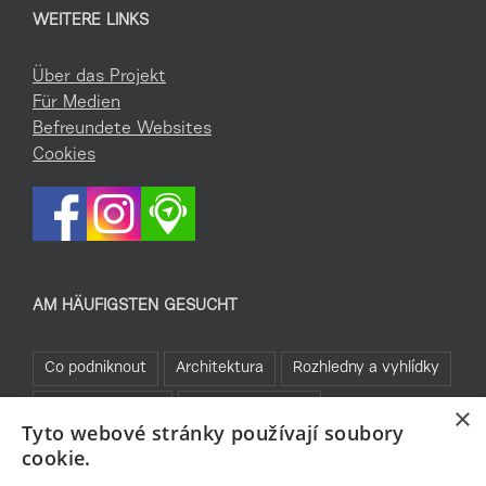
WEITERE LINKS
Über das Projekt
Für Medien
Befreundete Websites
Cookies
AM HÄUFIGSTEN GESUCHT
Co podniknout
Architektura
Rozhledny a vyhlídky
Kam za sportem
Jablonecké moře
×
Tyto webové stránky používají soubory
Praktické informace
Cyklistika
Běžky
cookie.
Bez bariér
Rozhledny