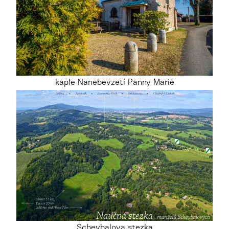
kaple Nanebevzetí Panny Marie
Scheybalova stezka