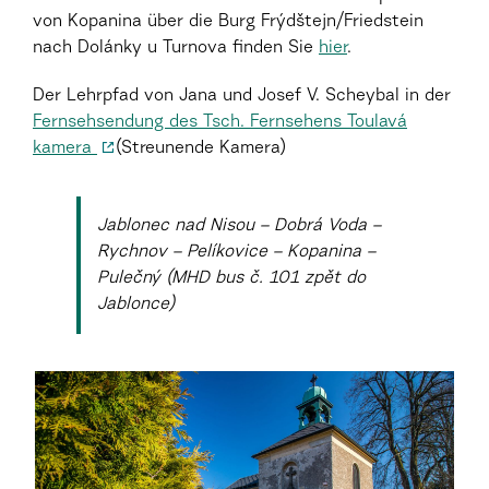
von Kopanina über die Burg Frýdštejn/Friedstein
nach Dolánky u Turnova finden Sie
hier
.
Der Lehrpfad von Jana und Josef V. Scheybal in der
Fernsehsendung des Tsch. Fernsehens Toulavá
kamera
(Streunende Kamera)
Jablonec nad Nisou – Dobrá Voda –
Rychnov – Pelíkovice – Kopanina –
Pulečný (MHD bus č. 101 zpět do
Jablonce)