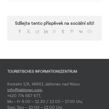
Sdílejte tento příspěvek na sociální síti!
Facebook
X
Reddit
LinkedIn
WhatsApp
Tumblr
Pinterest
Vk
Email
TOURISTISCHES INFORMATIONSZENTRUM
Kostelní 1/6, 46601 Jablonec nad Nisou
info@jablonec.com
,
+420 774 667 677,
Mo – Fr 9.00 – 12.30 / 13.00 – 17.00 Uhr,
Sam, Son – 10.00 – 13.00 Uhr