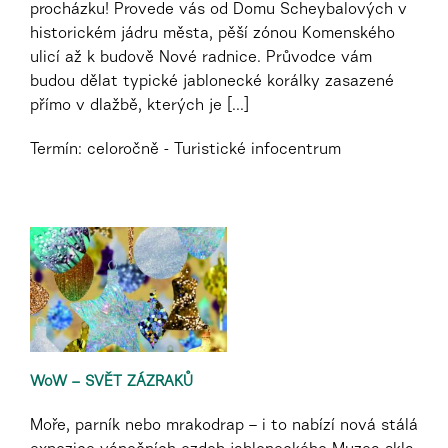
procházku! Provede vás od Domu Scheybalových v
historickém jádru města, pěší zónou Komenského
ulicí až k budově Nové radnice. Průvodce vám
budou dělat typické jablonecké korálky zasazené
přímo v dlažbě, kterých je [...]
Termín: celoročně - Turistické infocentrum
WoW – SVĚT ZÁZRAKŮ
Moře, parník nebo mrakodrap – i to nabízí nová stálá