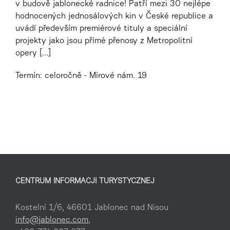
v budově jablonecké radnice! Patří mezi 30 nejlépe
hodnocených jednosálových kin v České republice a
uvádí především premiérové tituly a speciální
projekty jako jsou přímé přenosy z Metropolitní
opery [...]
Termín: celoročně - Mírové nám. 19
CENTRUM INFORMACJI TURYSTYCZNEJ
Kostelní 1/6, 46601 Jablonec nad Nisou
info@jablonec.com
,