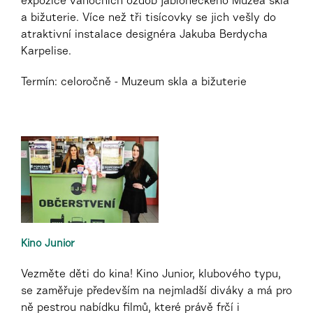
expozice vánočních ozdob jabloneckého Muzea skla
a bižuterie. Více než tři tisícovky se jich vešly do
atraktivní instalace designéra Jakuba Berdycha
Karpelise.
Termín: celoročně - Muzeum skla a bižuterie
Kino Junior
Vezměte děti do kina! Kino Junior, klubového typu,
se zaměřuje především na nejmladší diváky a má pro
ně pestrou nabídku filmů, které právě frčí i