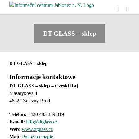
Skip
to
content
DT GLASS – sklep
DT GLASS – sklep
Informacje kontaktowe
DT GLASS – sklep – Czeski Raj
Masarykova 4
46822 Zelezny Brod
Telefon:
+420 483 389 819
E-mail:
info@dtglass.cz
Web:
www.dtglass.cz
Map:
Pokaż na mapie