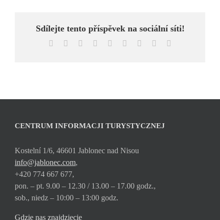
Sdílejte tento příspěvek na sociální síti!
Facebook
X
Reddit
LinkedIn
WhatsApp
Tumblr
Pinterest
Vk
Email
CENTRUM INFORMACJI TURYSTYCZNEJ
Kostelní 1/6, 46601 Jablonec nad Nisou
info@jablonec.com
,
+420 774 667 677,
pon. – pt. 9.00 – 12.30 / 13.00 – 17.00 godz.,
sob., niedz – 10:00 – 13:00 godz.
Gdzie nas znajdziecie