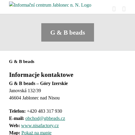
Skip
to
content
G & B beads
G & B beads
Informacje kontaktowe
G & B beads – Góry Izerskie
Janovská 132/39
46604 Jablonec nad Nisou
Telefon:
+420 483 317 930
E-mail:
obchod@gbbeads.cz
Web:
www.nisafactory.cz
Map:
Pokaż na mapie