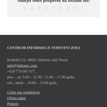
Sdílejte tento příspěvek na sociální síti!
Facebook
X
Reddit
LinkedIn
WhatsApp
Tumblr
Pinterest
Vk
Email
CENTRUM INFORMACJI TURYSTYCZNEJ
Kostelní 1/6, 46601 Jablonec nad Nisou
info@jablonec.com
,
+420 774 667 677,
pon. – pt. 9.00 – 12.30 / 13.00 – 17.00 godz.,
sob., niedz – 10:00 – 13:00 godz.
Gdzie nas znajdziecie
Oferta usług
Pobierz