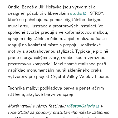
Ondřej Beneš a Jiří Hořavka jsou výtvarníci a
designéři působící v libereckém
studiu
_STROY,
které se pohybuje na pomezí digitálního designu,
mural artu, ilustrace a prostorových instalací.
Ve
společné tvorbě pracují s velkoformátovou malbou,
sprejem i digitálním médiem. Jejich realizace často
reagují na konkrétní místo a propojují realistické
motivy s abstrahovanou stylizací. Typická je pro ně
práce s organickými tvary, symbolikou a výraznou
prostorovou kompozicí.
Mezi známé realizace patří
například monumentální murál skleněného draka
vytvořený pro projekt Crystal Valley Week v Liberci.
Technika malby:
podkladová barva s penetračním
nátěrem, akrylové barvy ve spreji
Murál vznikl v rámci festivalu
Město=Galerie
v
roce 2026 za podpory statutárního města Jablonec