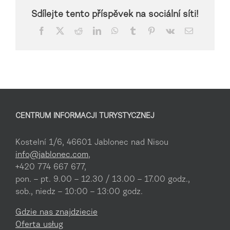
Sdílejte tento příspěvek na sociální síti!
Facebook
X
Reddit
LinkedIn
WhatsApp
Tumblr
Pinterest
Vk
Email
CENTRUM INFORMACJI TURYSTYCZNEJ
Kostelní 1/6, 46601 Jablonec nad Nisou
info@jablonec.com
,
+420 774 667 677,
pon. – pt. 9.00 – 12.30 / 13.00 – 17.00 godz.,
sob., niedz – 10:00 – 13:00 godz.
Gdzie nas znajdziecie
Oferta usług