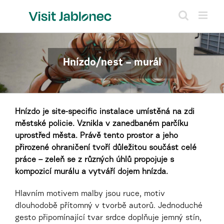
Skip
to
content
Hnízdo/nest – murál
Hnízdo je site-specific instalace umístěná na zdi
městské policie. Vznikla v zanedbaném parčíku
uprostřed města. Právě tento prostor a jeho
přirozené ohraničení tvoří důležitou součást celé
práce – zeleň se z různých úhlů propojuje s
kompozicí murálu a vytváří dojem hnízda.
Hlavním motivem malby jsou ruce, motiv
dlouhodobě přítomný v tvorbě autorů. Jednoduché
gesto připomínající tvar srdce doplňuje jemný stín,