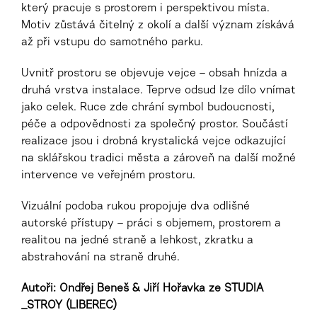
který pracuje s prostorem i perspektivou místa.
Motiv zůstává čitelný z okolí a další význam získává
až při vstupu do samotného parku.
Uvnitř prostoru se objevuje vejce – obsah hnízda a
druhá vrstva instalace. Teprve odsud lze dílo vnímat
jako celek. Ruce zde chrání symbol budoucnosti,
péče a odpovědnosti za společný prostor. Součástí
realizace jsou i drobná krystalická vejce odkazující
na sklářskou tradici města a zároveň na další možné
intervence ve veřejném prostoru.
Vizuální podoba rukou propojuje dva odlišné
autorské přístupy – práci s objemem, prostorem a
realitou na jedné straně a lehkost, zkratku a
abstrahování na straně druhé.
Autoři: Ondřej Beneš & Jiří Hořavka ze STUDIA
_STROY (LIBEREC)