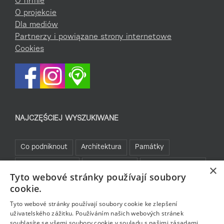
O firmie
O projekcie
Dla mediów
Partnerzy i powiązane strony internetowe
Cookies
NAJCZĘŚCIEJ WYSZUKIWANE
Co podniknout
Architektura
Památky
Kam za sportem
Turistické cíle
Jablonecké moře
×
Tyto webové stránky používají soubory
Sklo a bižuterie
Bez bariér
Bavte se v Jablonci
cookie.
Rozhledny
Tyto webové stránky používají soubory cookie ke zlepšení
uživatelského zážitku. Používáním našich webových stránek
souhlasíte se všemi soubory cookie v souladu s našimi zásadami