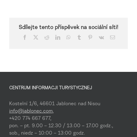
Sdílejte tento příspěvek na sociální síti!
Facebook
X
Reddit
LinkedIn
WhatsApp
Tumblr
Pinterest
Vk
Email
CENTRUM INFORMACJI TURYSTYCZNEJ
Kostelní 1/6, 46601 Jablonec nad Nisou
info@jablonec.com
,
+420 774 667 677,
pon. – pt. 9.00 – 12.30 / 13.00 – 17.00 godz.,
sob., niedz – 10:00 – 13:00 godz.