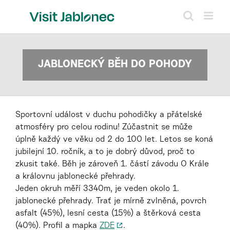
Skip
to
content
JABLONECKÝ BĚH DO POHODY
Sportovní událost v duchu pohodičky a přátelské
atmosféry pro celou rodinu! Zúčastnit se může
úplně každý ve věku od 2 do 100 let. Letos se koná
jubilejní 10. ročník, a to je dobrý důvod, proč to
zkusit také. Běh je zároveň 1. částí závodu O Krále
a královnu jablonecké přehrady.
Jeden okruh měří 3340m, je veden okolo 1.
jablonecké přehrady. Trať je mírně zvlněná, povrch
asfalt (45%), lesní cesta (15%) a štěrková cesta
(40%). Profil a mapka
ZDE
.