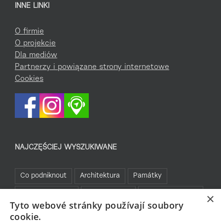
INNE LINKI
O firmie
O projekcie
Dla mediów
Partnerzy i powiązane strony internetowe
Cookies
NAJCZĘŚCIEJ WYSZUKIWANE
Co podniknout
Architektura
Památky
Kam za sportem
Turistické cíle
Jablonecké moře
×
Tyto webové stránky používají soubory
Sklo a bižuterie
Bez bariér
Bavte se v Jablonci
cookie.