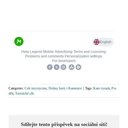
Categories:
Cele turystyczne
,
Doliny Izery i Kamenice
|
Tags:
Kam vyrazit
,
Pro
děti
,
Turistické cíle
Sdílejte tento příspěvek na sociální síti!