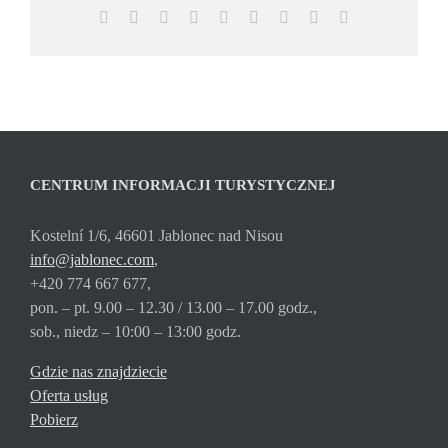
Facebook
X
Reddit
LinkedIn
WhatsApp
Tumblr
Pinterest
Vk
Email
CENTRUM INFORMACJI TURYSTYCZNEJ
Kostelní 1/6, 46601 Jablonec nad Nisou
info@jablonec.com
,
+420 774 667 677,
pon. – pt. 9.00 – 12.30 / 13.00 – 17.00 godz.,
sob., niedz – 10:00 – 13:00 godz.
Gdzie nas znajdziecie
Oferta usług
Pobierz