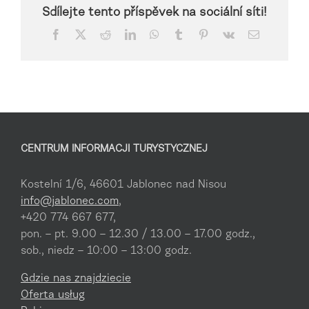
Sdílejte tento příspěvek na sociální síti!
Facebook
X
Reddit
LinkedIn
WhatsApp
Tumblr
Pinterest
Vk
Email
CENTRUM INFORMACJI TURYSTYCZNEJ
Kostelní 1/6, 46601 Jablonec nad Nisou
info@jablonec.com
,
+420 774 667 677,
pon. – pt. 9.00 – 12.30 / 13.00 – 17.00 godz.,
sob., niedz – 10:00 – 13:00 godz.
Gdzie nas znajdziecie
Oferta usług