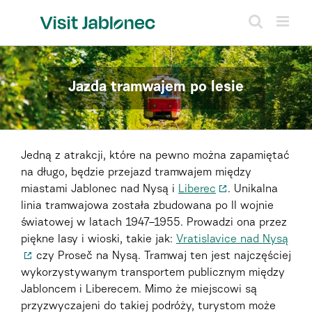
Skip
to
content
Jazda tramwajem po lesie
Jedną z atrakcji, które na pewno można zapamiętać
na długo, będzie przejazd tramwajem między
miastami Jablonec nad Nysą i
Liberec
. Unikalna
linia tramwajowa została zbudowana po II wojnie
światowej w latach 1947–1955. Prowadzi ona przez
piękne lasy i wioski, takie jak:
Vratislavice nad Nysą
czy Proseč na Nysą. Tramwaj ten jest najczęściej
wykorzystywanym transportem publicznym między
Jabloncem i Liberecem. Mimo że miejscowi są
przyzwyczajeni do takiej podróży, turystom może