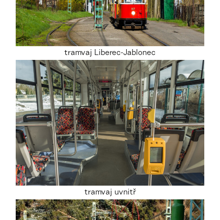
tramvaj Liberec-Jablonec
tramvaj uvnitř