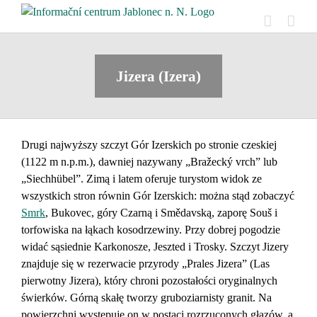
Skip
to
content
Jizera (Izera)
Drugi najwyższy szczyt Gór Izerskich po stronie czeskiej
(1122 m n.p.m.), dawniej nazywany „Bražecký vrch” lub
„Siechhübel”. Zimą i latem oferuje turystom widok ze
wszystkich stron równin Gór Izerskich: można stąd zobaczyć
Smrk
, Bukovec, góry Czarną i Smědavską, zaporę Souš i
torfowiska na łąkach kosodrzewiny. Przy dobrej pogodzie
widać sąsiednie Karkonosze, Jeszted i Trosky. Szczyt Jizery
znajduje się w rezerwacie przyrody „Prales Jizera” (Las
pierwotny Jizera), który chroni pozostałości oryginalnych
świerków. Górną skałę tworzy gruboziarnisty granit. Na
powierzchni występuje on w postaci rozrzuconych głazów, a