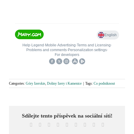
Categories:
Góry Izerskie
,
Doliny Izery i Kamenice
|
Tags:
Co podniknout
Sdílejte tento příspěvek na sociální síti!
Facebook
X
Reddit
LinkedIn
WhatsApp
Tumblr
Pinterest
Vk
Email