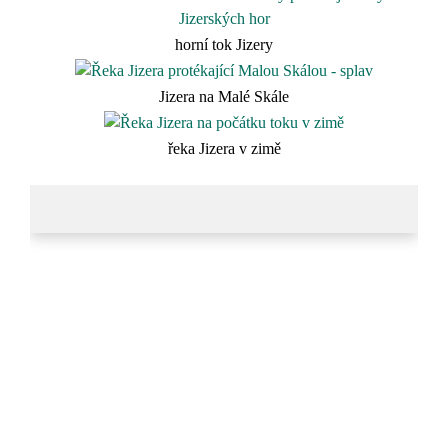
horní tok Jizery
Jizera na Malé Skále
řeka Jizera v zimě