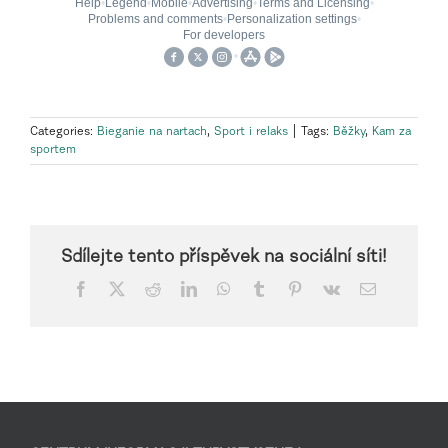
Categories:
Bieganie na nartach
,
Sport i relaks
|
Tags:
Běžky
,
Kam za
sportem
Sdílejte tento příspěvek na sociální síti!
Facebook
X
Reddit
LinkedIn
WhatsApp
Tumblr
Pinterest
Vk
Email