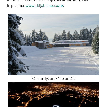
Informacje na temat opcji zakwaterowania lub
imprez na
www.skijablonec.cz
zázemí lyžařského areálu