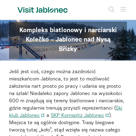
Skip
to
content
Kompleks biatlonowy i narciarski
Kolečko – Jablonec nad Nysą
Břízky
Jeśli jest coś, czego można zazdrościć
mieszkańcom Jablonca, to jest to możliwość
założenia nart prosto po pracy i udania się prosto
na szlak! Niedaleko zapory Jablonec na wysokości
600 m znajdują się tereny biatlonowe i narciarskie,
gdzie regularnie trenują przyszli reprezentanci (
Ski
klub Jablonec
a
SKP Kornspitz Jablonec
)
.
Miejsca te są ogólnie dostępne. Trasy biegowe
tworzą tutaj „koło”, stąd wzięła się nazwa całego