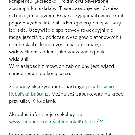
kompleksu: „kółeczko“. Po zmroku oświetlone
zostają 4 km szlaków. Trasę zasypuje się również
sztucznym śniegiem. Przy sprzyjających warunkach
pogodowych szlak jest udostępniony dalej w Góry
Izerskie. Oczywiście sportowcy rekreacyjni nie
mogą jeździć tu podczas wyścigów biatonowych i
narciarskich , które często są atrakcyjnym
widowiskiem. Jednak jako widzowie są mile
widziani!
W miesiącach zimowych zabroniony jest wjazd
samochodem do kompleksu.
Zalecamy skorzystanie z parkingu
przy baszcie
Rybářská bašta
. Można też zaparkować na krócej
przy ulicy K Rybárně.
Aktualne informacje o okolicy na
www.facebook.com/JabloneckeKolecko/