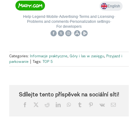
Categories:
Informacje praktyczne
,
Góry i las w zasięgu
,
Przyjazd i
parkowanie
|
Tags:
TOP 5
Sdílejte tento příspěvek na sociální síti!
Facebook
X
Reddit
LinkedIn
WhatsApp
Tumblr
Pinterest
Vk
Email