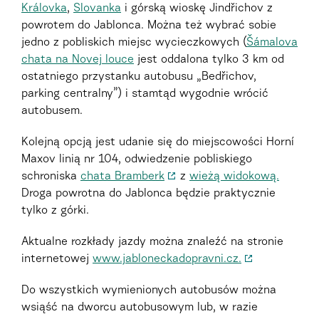
Královka
,
Slovanka
i górską wioskę Jindřichov z
powrotem do Jablonca. Można też wybrać sobie
jedno z pobliskich miejsc wycieczkowych (
Šámalova
chata na Novej louce
jest oddalona tylko 3 km od
ostatniego przystanku autobusu „Bedřichov,
parking centralny”) i stamtąd wygodnie wrócić
autobusem.
Kolejną opcją jest udanie się do miejscowości Horní
Maxov linią nr 104, odwiedzenie pobliskiego
schroniska
chata Bramberk
z
wieżą widokową.
Droga powrotna do Jablonca będzie praktycznie
tylko z górki.
Aktualne rozkłady jazdy można znaleźć na stronie
internetowej
www.jabloneckadopravni.cz.
Do wszystkich wymienionych autobusów można
wsiąść na dworcu autobusowym lub, w razie