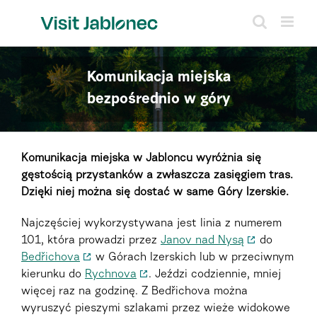
Skip
to
content
Komunikacja miejska
bezpośrednio w góry
Komunikacja miejska w Jabloncu wyróżnia się
gęstością przystanków a zwłaszcza zasięgiem tras.
Dzięki niej można się dostać w same Góry Izerskie.
Najczęściej wykorzystywana jest linia z numerem
101, która prowadzi przez
Janov nad Nysą
do
Bedřichova
w Górach Izerskich lub w przeciwnym
kierunku do
Rychnova
. Jeździ codziennie, mniej
więcej raz na godzinę. Z Bedřichova można
wyruszyć pieszymi szlakami przez wieże widokowe