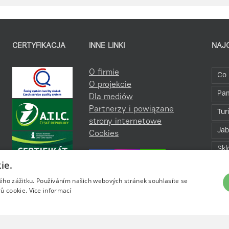
CERTYFIKACJA
INNE LINKI
NAJ
O firmie
Co 
O projekcie
Pa
Dla mediów
Partnerzy i powiązane
Tur
strony internetowe
Jab
Cookies
Skl
ie.
Bav
kého zážitku. Používáním našich webových stránek souhlasíte se
Roz
ů cookie.
Více informací