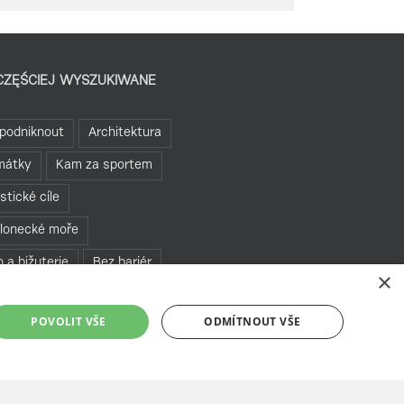
CZĘŚCIEJ WYSZUKIWANE
podniknout
Architektura
mátky
Kam za sportem
istické cíle
lonecké moře
o a bižuterie
Bez bariér
×
te se v Jablonci
POVOLIT VŠE
ODMÍTNOUT VŠE
hledny