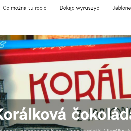
Co można tu robić
Dokąd wyruszyć
Jablone
Korálková čokolád