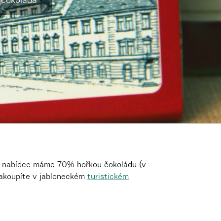
 čokoláda
. V nabídce máme 70% hořkou čokoládu (v
zakoupíte v jabloneckém
turistickém