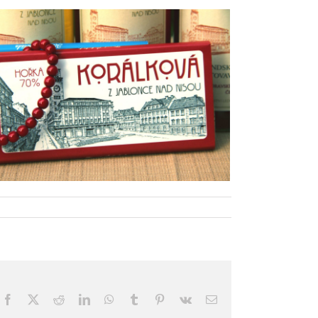
Facebook
X
Reddit
LinkedIn
WhatsApp
Tumblr
Pinterest
Vk
Email