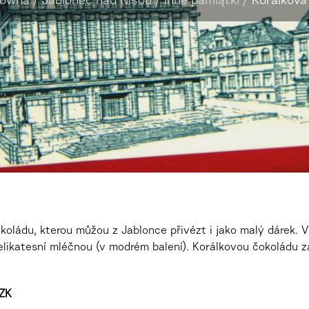
łówna
/
Jablonec nad Nisou
/
Inne pamiątki
/
Korálková
čokoládu, kterou můžou z Jablonce přivézt i jako malý dárek
elikatesní mléčnou (v modrém balení). Korálkovou čokoládu 
CZK