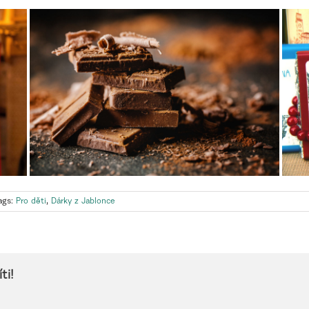
ags:
Pro děti
,
Dárky z Jablonce
ti!