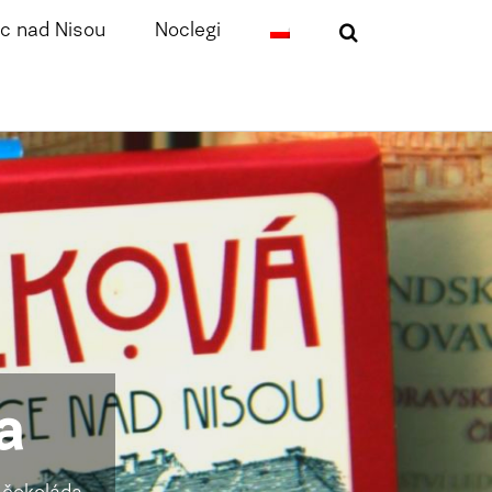
c nad Nisou
Noclegi
a