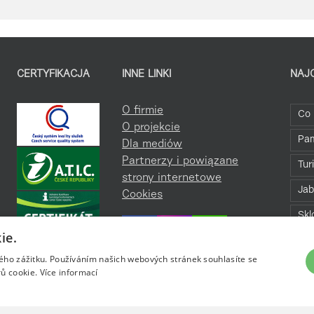
CERTYFIKACJA
INNE LINKI
NAJ
O firmie
Co 
O projekcie
Pa
Dla mediów
Partnerzy i powiązane
Tur
strony internetowe
Jab
Cookies
Skl
ie.
Bav
kého zážitku. Používáním našich webových stránek souhlasíte se
Roz
ů cookie.
Více informací