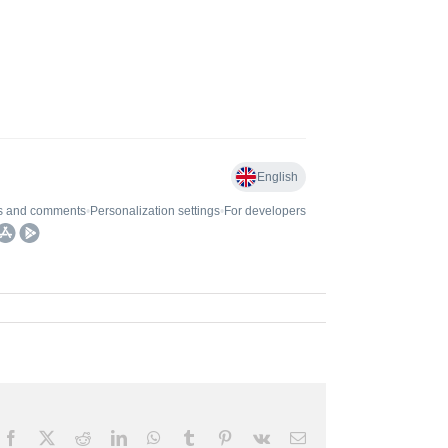
Facebook
X
Reddit
LinkedIn
WhatsApp
Tumblr
Pinterest
Vk
Email