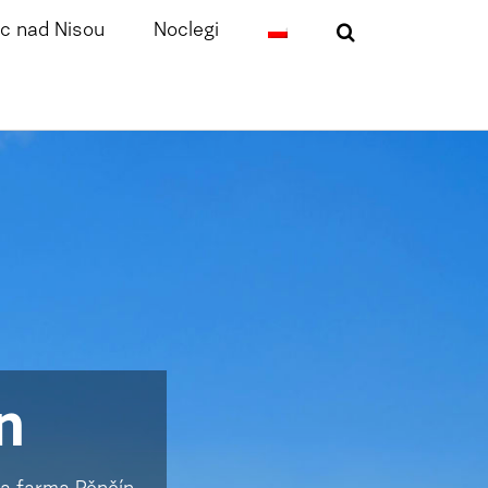
c nad Nisou
Noclegi
n