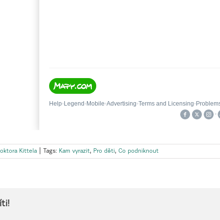
oktora Kittela
|
Tags:
Kam vyrazit
,
Pro děti
,
Co podniknout
ti!