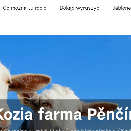
Co można tu robić
Dokąd wyruszyć
Jablone
Kozia farma Pěnčí