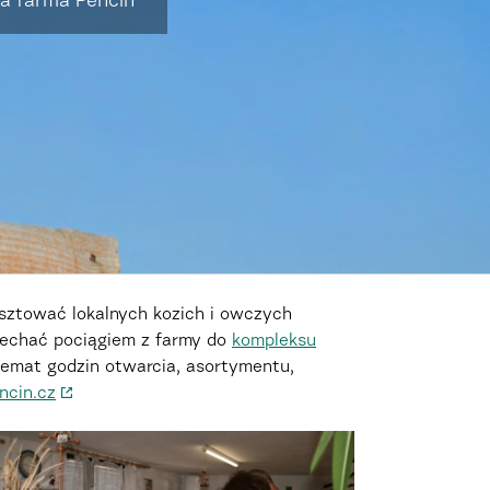
ia farma Pěnčín
osztować lokalnych kozich i owczych
jechać pociągiem z farmy do
kompleksu
temat godzin otwarcia, asortymentu,
cin.cz