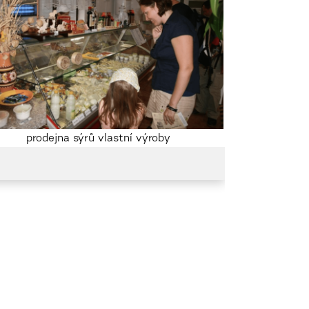
prodejna sýrů vlastní výroby