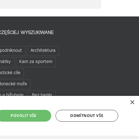
CZĘŚCIEJ WYSZUKIWANE
podniknout
Architektura
mátky
Kam za sportem
istické cíle
lonecké moře
o a bižuterie
Bez bariér
×
te se v Jablonci
POVOLIT VŠE
ODMÍTNOUT VŠE
hledny