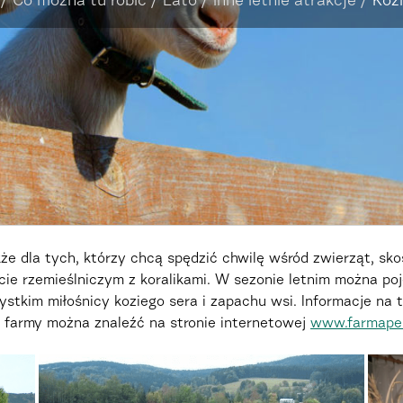
/
Co można tu robić
/
Lato
/
Inne letnie atrakcje
/
Koz
kże dla tych, którzy chcą spędzić chwilę wśród zwierząt, sk
ie rzemieślniczym z koralikami. W sezonie letnim można po
ystkim miłośnicy koziego sera i zapachu wsi. Informacje na 
 farmy można znaleźć na stronie internetowej
www.farmapen