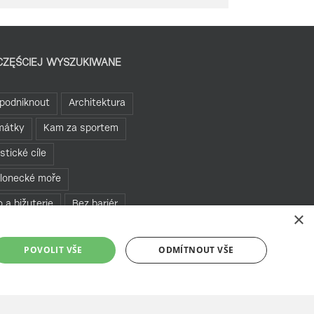
CZĘŚCIEJ WYSZUKIWANE
podniknout
Architektura
mátky
Kam za sportem
istické cíle
lonecké moře
o a bižuterie
Bez bariér
×
te se v Jablonci
POVOLIT VŠE
ODMÍTNOUT VŠE
hledny