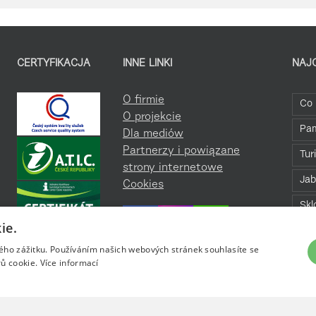
CERTYFIKACJA
INNE LINKI
NAJ
O firmie
Co 
O projekcie
Pa
Dla mediów
Partnerzy i powiązane
Tur
strony internetowe
Jab
Cookies
Skl
ie.
Bav
kého zážitku. Používáním našich webových stránek souhlasíte se
Roz
ů cookie.
Více informací