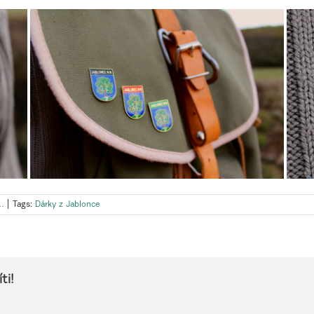
…
|
Tags:
Dárky z Jablonce
ti!