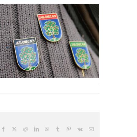
Facebook
X
Reddit
LinkedIn
WhatsApp
Tumblr
Pinterest
Vk
Email