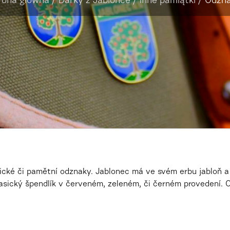
rona główna
/
Dárky z Jablonce
/
Inne pamiątki
/
Odzn
cké či pamětní odznaky. Jablonec má ve svém erbu jabloň a 
klasický špendlík v červeném, zeleném, či černém provedení.