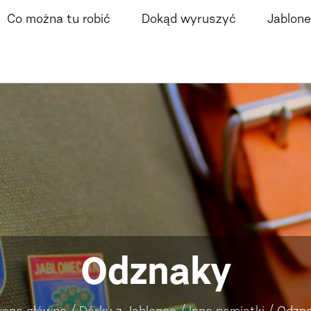
Co można tu robić
Dokąd wyruszyć
Jablone
Odznaky