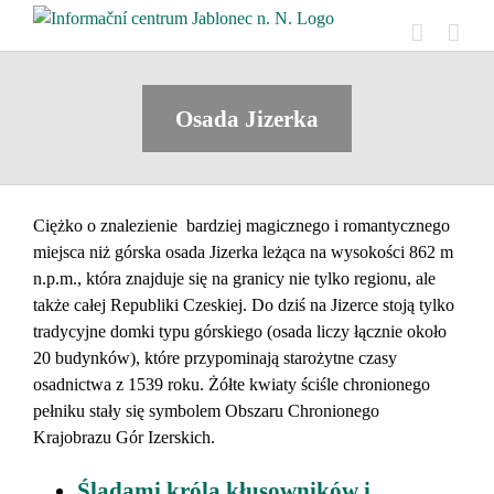
Skip
to
content
Osada Jizerka
Ciężko o znalezienie bardziej magicznego i romantycznego
miejsca niż górska osada Jizerka leżąca na wysokości 862 m
n.p.m., która znajduje się na granicy nie tylko regionu, ale
także całej Republiki Czeskiej. Do dziś na Jizerce stoją tylko
tradycyjne domki typu górskiego (osada liczy łącznie około
20 budynków), które przypominają starożytne czasy
osadnictwa z 1539 roku. Żółte kwiaty ściśle chronionego
pełniku stały się symbolem Obszaru Chronionego
Krajobrazu Gór Izerskich.
Śladami króla kłusowników i