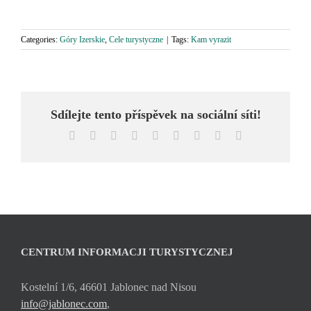
Categories:
Góry Izerskie
,
Cele turystyczne
|
Tags:
Kam vyrazit
Sdílejte tento příspěvek na sociální síti!
Facebook
X
Reddit
LinkedIn
WhatsApp
Tumblr
Pinterest
Vk
Email
CENTRUM INFORMACJI TURYSTYCZNEJ
Kostelní 1/6, 46601 Jablonec nad Nisou
info@jablonec.com
,