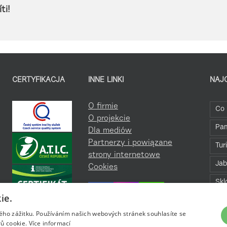
ti!
CERTYFIKACJA
INNE LINKI
NAJ
O firmie
Co 
O projekcie
Pa
Dla mediów
Partnerzy i powiązane
Tur
strony internetowe
Jab
Cookies
Skl
ie.
Bav
kého zážitku. Používáním našich webových stránek souhlasíte se
Roz
ů cookie.
Více informací