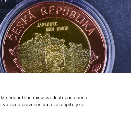
ník
e lze hodnotnou minci za dostupnou cenu
je ve dvou provedeních a zakoupíte je
v