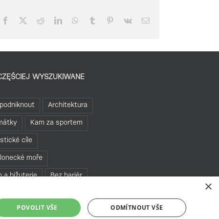
Facebook
X
Reddit
LinkedIn
WhatsApp
Tumblr
Pinterest
Vk
Email
CZĘŚCIEJ WYSZUKIWANE
podniknout
Architektura
mátky
Kam za sportem
istické cíle
lonecké moře
o a bižuterie
Bez bariér
×
te se v Jablonci
POVOLIT VŠE
ODMÍTNOUT VŠE
hledny