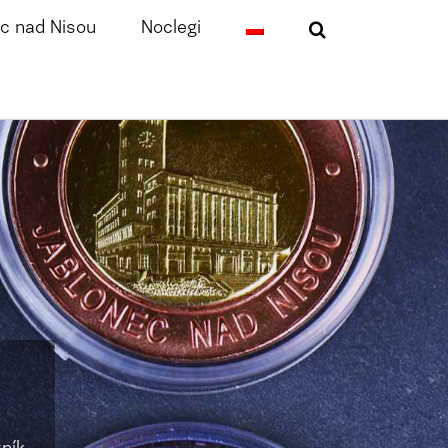
c nad Nisou
Noclegi