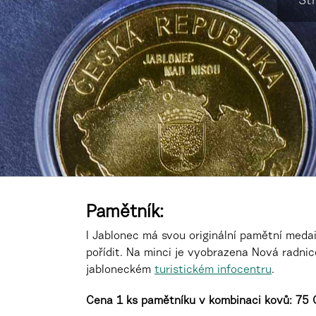
St
Pamětník:
I Jablonec má svou originální pamětní meda
pořídit. Na minci je vyobrazena Nová radni
jabloneckém
turistickém infocentru
.
Cena 1 ks pamětníku v kombinaci kovů: 75