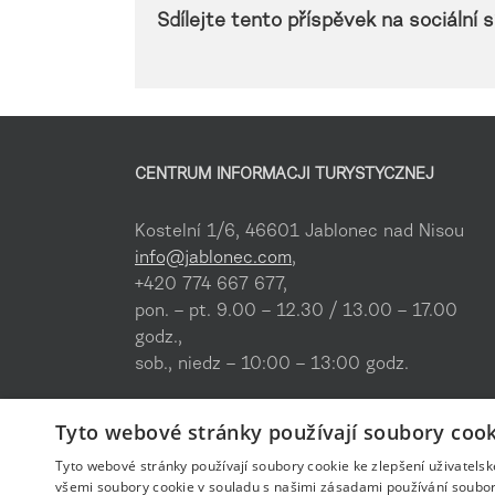
Sdílejte tento příspěvek na sociální sí
CENTRUM INFORMACJI TURYSTYCZNEJ
Kostelní 1/6, 46601 Jablonec nad Nisou
info@jablonec.com
,
+420 774 667 677,
pon. – pt. 9.00 – 12.30 / 13.00 – 17.00
godz.,
sob., niedz – 10:00 – 13:00 godz.
Gdzie nas znajdziecie
Tyto webové stránky používají soubory cook
Oferta usług
Pobierz
Tyto webové stránky používají soubory cookie ke zlepšení uživatels
všemi soubory cookie v souladu s našimi zásadami používání soubor