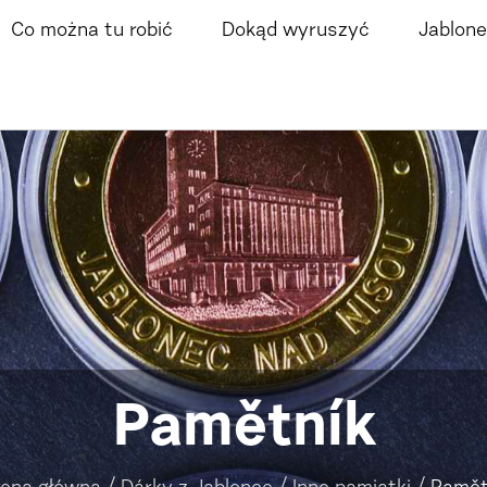
Co można tu robić
Dokąd wyruszyć
Jablone
Pamětník