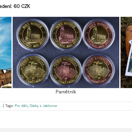
edení: 60 CZK
Pamětník
…
|
Tags:
Pro děti
,
Dárky z Jablonce