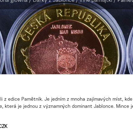
rona główna
/
Dárky z Jablonce
/
Inne pamiątki
/
Pamět
ili z edice Pamětník. Je jedním z mnoha zajímavých míst, kd
ce, která je jednou z významných dominant Jablonce. Mince 
 CZK