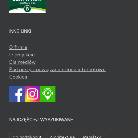
INNE LINKI
O firmie
O projekcie
Dla mediów
Partnerzy i powiązane strony internetowe
Cookies
NAJCZĘŚCIEJ WYSZUKIWANE
Co podniknout
Architektura
Památky