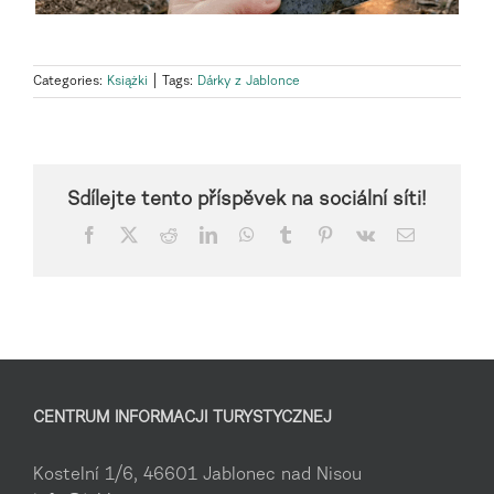
Categories:
Książki
|
Tags:
Dárky z Jablonce
Sdílejte tento příspěvek na sociální síti!
Facebook
X
Reddit
LinkedIn
WhatsApp
Tumblr
Pinterest
Vk
Email
CENTRUM INFORMACJI TURYSTYCZNEJ
Kostelní 1/6, 46601 Jablonec nad Nisou