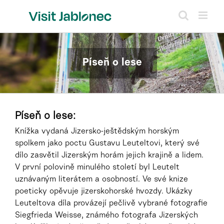
Skip
to
content
Píseň o lese
Píseň o lese:
Knížka vydaná Jizersko-ještědským horským
spolkem jako poctu Gustavu Leuteltovi, který své
dílo zasvětil Jizerským horám jejich krajině a lidem.
V první polovině minulého století byl Leutelt
uznávaným literátem a osobností. Ve své knize
poeticky opěvuje jizerskohorské hvozdy. Ukázky
Leuteltova díla provázejí pečlivě vybrané fotografie
Siegfrieda Weisse, známého fotografa Jizerských