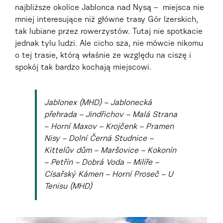
najbliższe okolice Jablonca nad Nysą – miejsca nie
mniej interesujące niż główne trasy Gór Izerskich,
tak lubiane przez rowerzystów. Tutaj nie spotkacie
jednak tylu ludzi. Ale cicho sza, nie mówcie nikomu
o tej trasie, którą właśnie ze względu na ciszę i
spokój tak bardzo kochają miejscowi.
Jablonex (MHD) – Jablonecká
přehrada – Jindřichov – Malá Strana
– Horní Maxov – Krojčenk – Pramen
Nisy – Dolní Černá Studnice –
Kittelův dům – Maršovice – Kokonín
– Petřín – Dobrá Voda – Milíře –
Císařský Kámen – Horní Proseč – U
Tenisu (MHD)