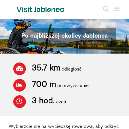
Skip
to
content
Po najbliższej okolicy Jablonca
35.7 km
odległość
700 m
przewyższenie
3 hod.
czas
Wybierzcie się na wycieczkę rowerową, aby odkryć