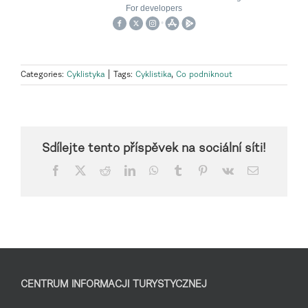
Categories:
Cyklistyka
|
Tags:
Cyklistika
,
Co podniknout
Sdílejte tento příspěvek na sociální síti!
Facebook
X
Reddit
LinkedIn
WhatsApp
Tumblr
Pinterest
Vk
Email
CENTRUM INFORMACJI TURYSTYCZNEJ