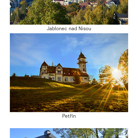
Jablonec nad Nisou
Petřín