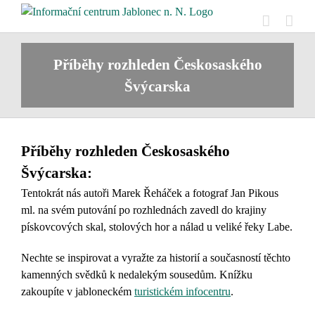
Skip
to
content
Příběhy rozhleden Českosaského
Švýcarska
Příběhy rozhleden Českosaského
Švýcarska:
Tentokrát nás autoři Marek Řeháček a fotograf Jan Pikous
ml. na svém putování po rozhlednách zavedl do krajiny
pískovcových skal, stolových hor a nálad u veliké řeky Labe.
Nechte se inspirovat a vyražte za historií a současností těchto
kamenných svědků k nedalekým sousedům.
Knížku
zakoupíte
v jabloneckém
turistickém infocentru
.