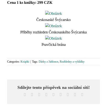
Cena 1 ks knížky: 299 CZK
Českosaské Švýcarsko
Příběhy rozhleden Českosaského Švýcarska
Pravčická brána
Categories:
Książki
|
Tags:
Dárky z Jablonce
,
Rozhledny a vyhlídky
Sdílejte tento příspěvek na sociální síti!
Facebook
X
Reddit
LinkedIn
WhatsApp
Tumblr
Pinterest
Vk
Email