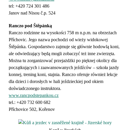
tel: +420 724 301 486
Janov nad Nisou č.p. 524
Ranczo pod Štěpánką
Ranczo rodzinne na wysokości 758 m n.p.m. na obrzeżach
Příchovic. Jego nazwa pochodzi od wieży widokowej
Štěpánka. Gospodarstwo zajmuje się głównie hodowlą koni,
ale odwiedzający będą mogli zobaczyć też inne zwierzęta.
Można tu zorganizować przejażdżki po pięknej okolicy dla
początkujących i zaawansowanych jeźdźców – szkoła jazdy
konnej, trening koni, stajnia. Ranczo oferuje również lekcje
dla dzieci i dorosłych w hali jeździeckiej pod okiem
doświadczonego instruktora.
www.rancpodstepankou.cz
tel.:
+420 732 600 682
Příchovice 502, Kořenov