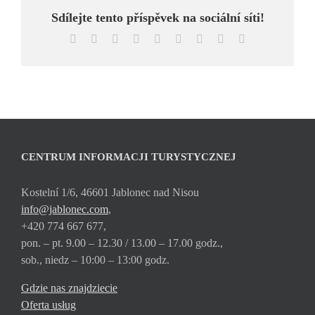
Sdílejte tento příspěvek na sociální síti!
Facebook
X
Reddit
LinkedIn
WhatsApp
Tumblr
Pinterest
Vk
Email
CENTRUM INFORMACJI TURYSTYCZNEJ
Kostelní 1/6, 46601 Jablonec nad Nisou
info@jablonec.com
,
+420 774 667 677,
pon. – pt. 9.00 – 12.30 / 13.00 – 17.00 godz.,
sob., niedz – 10:00 – 13:00 godz.
Gdzie nas znajdziecie
Oferta usług