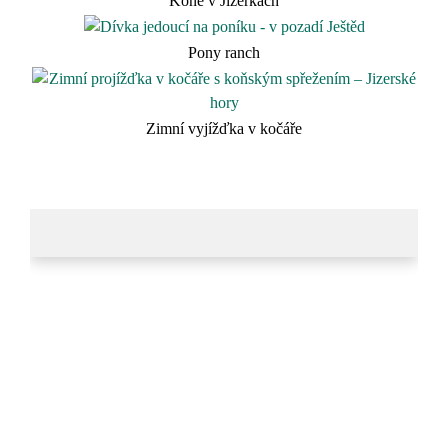
Koně v Jizerkách
Pony ranch
Zimní vyjížďka v kočáře