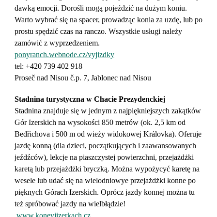
dawką emocji. Dorośli mogą pojeździć na dużym koniu.
Warto wybrać się na spacer, prowadząc konia za uzdę, lub po
prostu spędzić czas na ranczo. Wszystkie usługi należy
zamówić z wyprzedzeniem.
ponyranch.webnode.cz/vyjizdky
tel: +420 739 402 918
Proseč nad Nisou č.p. 7, Jablonec nad Nisou
Stadnina turystyczna w Chacie Prezydenckiej
Stadnina znajduje się w jednym z najpiękniejszych zakątków
Gór Izerskich na wysokości 850 metrów (ok. 2,5 km od
Bedřichova i 500 m od wieży widokowej Královka). Oferuje
jazdę konną (dla dzieci, początkujących i zaawansowanych
jeźdźców), lekcje na piaszczystej powierzchni, przejażdżki
karetą lub przejażdżki bryczką. Można wypożycyć karetę na
wesele lub udać się na wielodniowye przejażdżki konne po
pięknych Górach Izerskich. Oprócz jazdy konnej można tu
też spróbować jazdy na wielbłądzie!
www.konevjizerkach.cz