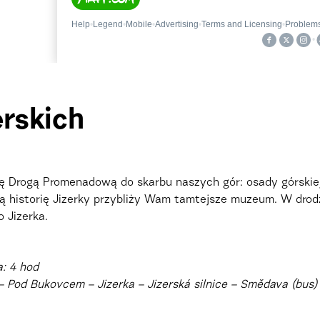
erskich
ę Drogą Promenadową do skarbu naszych gór: osady górskiej 
wą historię Jizerky przybliży Wam tamtejsze muzeum. W drod
 Jizerka.
: 4 hod
 Pod Bukovcem – Jizerka – Jizerská silnice – Smědava (bus)