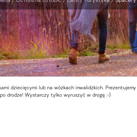
ówna
/
Co można tu robić
/
Lato
/
Turystyka
/
Spacery 
kami dziecięcymi lub na wózkach inwalidzkich. Prezentujemy
 po drodze! Wystarczy tylko wyruszyć w drogę :-)