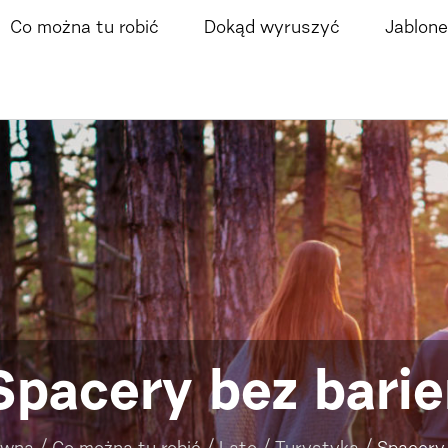
Co można tu robić
Dokąd wyruszyć
Jablone
Spacery bez barie