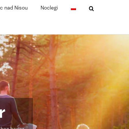
c nad Nisou
Noclegi
r