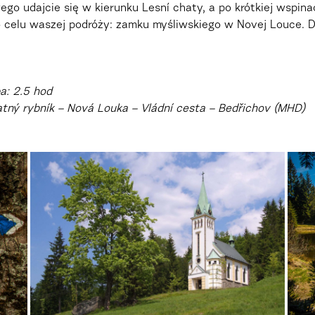
go udajcie się w kierunku Lesní chaty, a po krótkiej wspina
 celu waszej podróży: zamku myśliwskiego w Novej Louce. D
a: 2.5 hod
atný rybník – Nová Louka – Vládní cesta – Bedřichov (MHD)