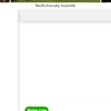
Bedřichovský kostelík