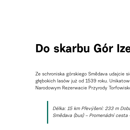
Do skarbu Gór Iz
Ze schroniska górskiego Smědava udajcie si
głębokich lasów już od 1539 roku. Unikato
Narodowym Rezerwacie Przyrody Torfowisko
Délka: 15 km Převýšení: 233 m Doba
Smědava (bus) – Promenádní cesta –