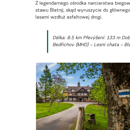
Z legendarnego ośrodka narciarstwa biegowe
stawu Blatný, skąd wyruszycie do głównego
lasami wzdłuż asfaltowej drogi.
Délka: 8.5 km Převýšení: 133 m Dob
Bedřichov (MHD) – Lesní chata – Bl