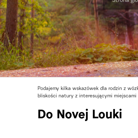
Strona gł
Podajemy kilka wskazówek dla rodzin z wóz
bliskości natury z interesującymi miejscami
Do Novej Louki