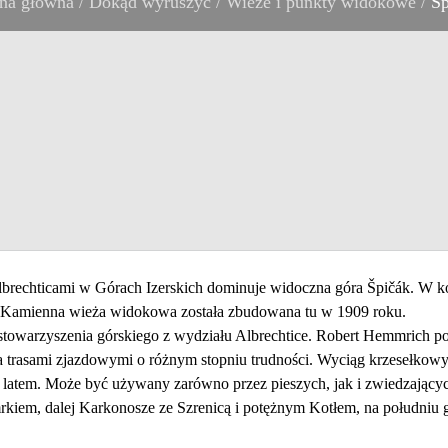
ona główna
/
Dokąd wyruszyć
/
Wieże i punkty widokowe
/
Šp
rechticami w Górach Izerskich dominuje widoczna góra Špičák. W kot
m. Kamienna wieża widokowa została zbudowana tu w 1909 roku.
stowarzyszenia górskiego z wydziału Albrechtice. Robert Hemmrich pon
a trasami zjazdowymi o różnym stopniu trudności. Wyciąg krzesełkowy 
że latem. Może być używany zarówno przez pieszych, jak i zwiedzając
rkiem, dalej Karkonosze ze Szrenicą i potężnym Kotłem, na południu g