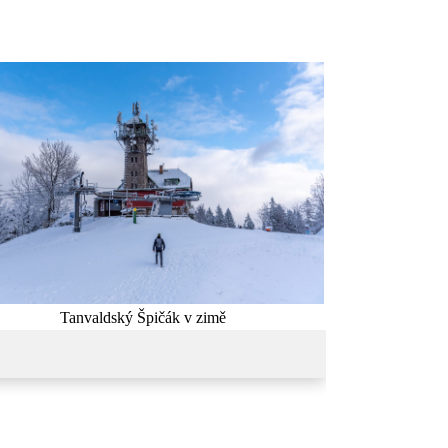
Tanvaldský Špičák v zimě