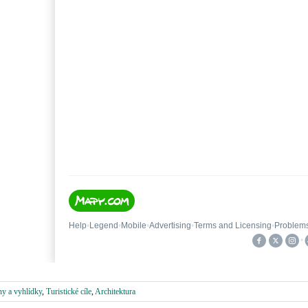
y a vyhlídky
,
Turistické cíle
,
Architektura