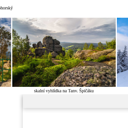
ohorský
skalní vyhlídka na Tanv. Špičáku