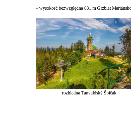
– wysokość bezwzględna 831 m Grzbiet Mariánsk
rozhledna Tanvaldský Špičák