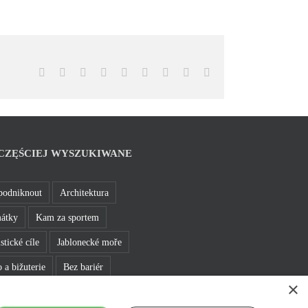
Facebook
X
Reddit
LinkedIn
WhatsApp
Tumblr
Pinterest
Vk
Email
CZĘŚCIEJ WYSZUKIWANE
podniknout
Architektura
átky
Kam za sportem
stické cíle
Jablonecké moře
 a bižuterie
Bez bariér
×
e se v Jablonci
Rozhledny