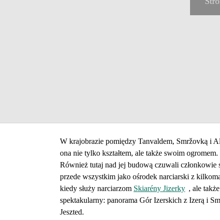
Str
W krajobrazie pomiędzy Tanvaldem, Smržovką i Alb
ona nie tylko kształtem, ale także swoim ogrome
Również tutaj nad jej budową czuwali członkowie 
przede wszystkim jako ośrodek narciarski z kilkom
kiedy służy narciarzom
Skiarény Jizerky
, ale tak
spektakularny: panorama Gór Izerskich z Izerą i Sm
Jeszted.