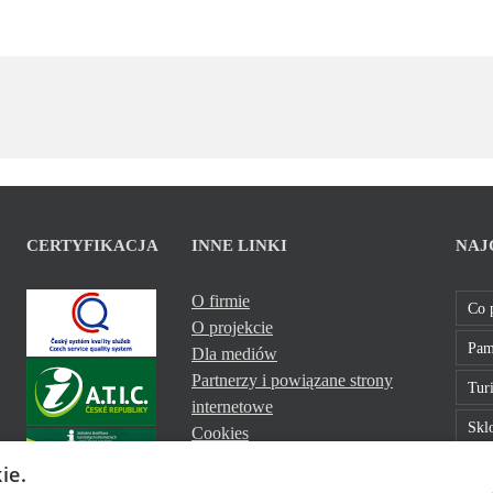
CERTYFIKACJA
INNE LINKI
NAJ
O firmie
Co 
O projekcie
Pam
Dla mediów
Partnerzy i powiązane strony
Turi
internetowe
Sklo
Cookies
Bavt
ie.