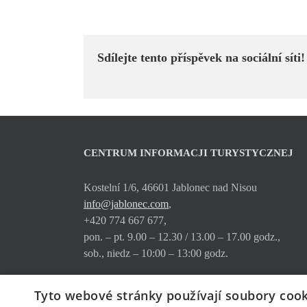
Sdílejte tento příspěvek na sociální síti!
CENTRUM INFORMACJI TURYSTYCZNEJ
Kostelní 1/6, 46601 Jablonec nad Nisou
info@jablonec.com
,
+420 774 667 677,
pon. – pt. 9.00 – 12.30 / 13.00 – 17.00 godz.,
sob., niedz – 10:00 – 13:00 godz.
Gdzie nas znajdziecie
Tyto webové stránky používají soubory cook
Oferta usług