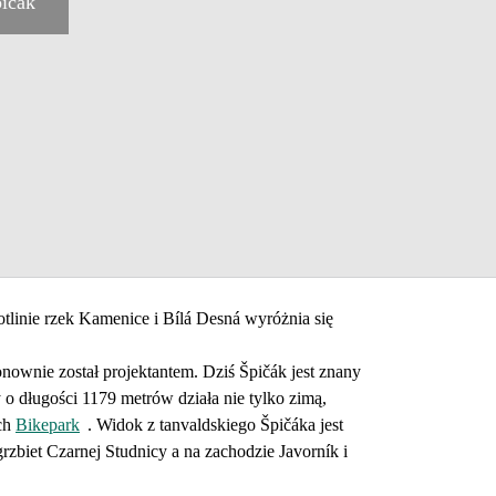
ičák
linie rzek Kamenice i Bílá Desná wyróżnia się
ownie został projektantem. Dziś Špičák jest znany
o długości 1179 metrów działa nie tylko zimą,
ych
Bikepark
. Widok z tanvaldskiego Špičáka jest
rzbiet Czarnej Studnicy a na zachodzie Javorník i