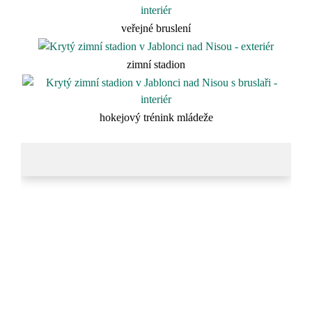
veřejné bruslení
zimní stadion
hokejový trénink mládeže