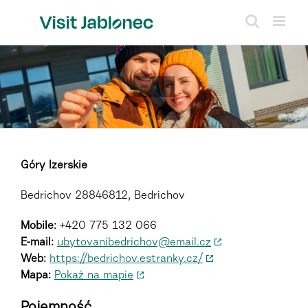
Skip
to
content
Góry Izerskie
Bedrichov 28846812, Bedrichov
Mobile:
+420 775 132 066
E-mail:
ubytovanibedrichov@email.cz
Web:
https://bedrichov.estranky.cz/
Mapa:
Pokaż na mapie
Pojemność