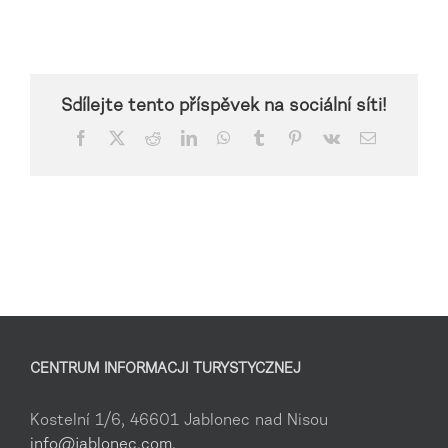
Sdílejte tento příspěvek na sociální síti!
Facebook
X
Reddit
LinkedIn
WhatsApp
Tumblr
Pinterest
Vk
Email
CENTRUM INFORMACJI TURYSTYCZNEJ
Kostelní 1/6, 46601 Jablonec nad Nisou
info@jablonec.com
,