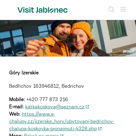
Skip
to
content
Góry Izerskie
Bedřichov 163946812, Bedrichov
Mobile:
+420 777 873 216
E-mail:
katkakoskova@seznam.cz
Web:
https://www.e-
chalupy.cz/jizerske_hory/ubytovani-bedrichov-
chalupa-koskovka-pronajmuti-4328.php