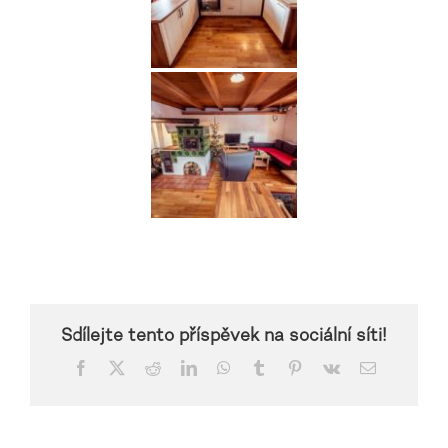
Sdílejte tento příspěvek na sociální síti!
Facebook
X
Reddit
LinkedIn
WhatsApp
Tumblr
Pinterest
Vk
Email