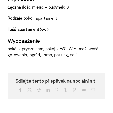
Łączna ilość miejsc – budynek:
8
Rodzaje pokoi
:
apartament
Ilość apartamentów:
2
Wyposażenie
pokój z prysznicem, pokój z WC, WiFi, możliwość
gotowania, ogród, taras, parking, sejf
Sdílejte tento příspěvek na sociální síti!
Facebook
X
Reddit
LinkedIn
WhatsApp
Tumblr
Pinterest
Vk
Email