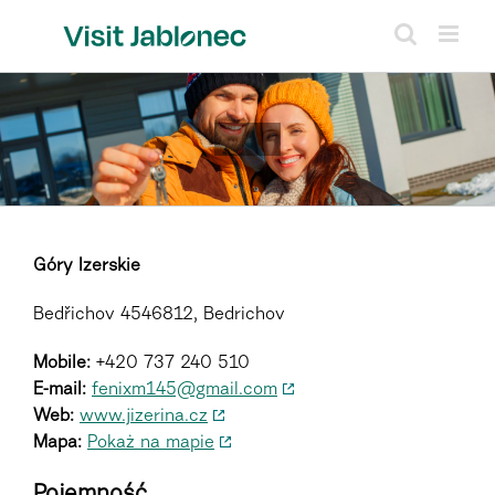
Skip
to
content
Góry Izerskie
Bedřichov 4546812, Bedrichov
Mobile:
+420 737 240 510
E-mail:
fenixm145@gmail.com
Web:
www.jizerina.cz
Mapa:
Pokaż na mapie
Pojemność