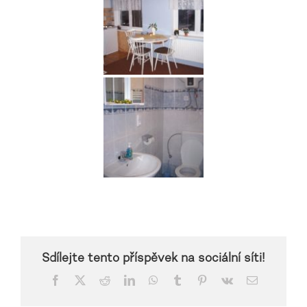
Sdílejte tento příspěvek na sociální síti!
Facebook
X
Reddit
LinkedIn
WhatsApp
Tumblr
Pinterest
Vk
Email