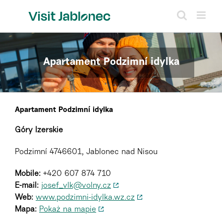
Skip
to
content
Apartament Podzimní idylka
Apartament Podzimní idylka
Góry Izerskie
Podzimní 4746601, Jablonec nad Nisou
Mobile:
+420 607 874 710
E-mail:
josef_vlk@volny.cz
Web:
www.podzimni-idylka.wz.cz
Mapa:
Pokaż na mapie