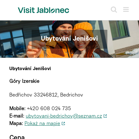
Skip
to
content
Ubytování Jenišovi
Ubytování Jenišovi
Góry Izerskie
Bedřichov 33246812, Bedrichov
Mobile:
+420 608 024 735
E-mail:
ubytovani-bedrichov@seznam.cz
Mapa:
Pokaż na mapie
Cena