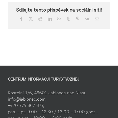
Sdílejte tento příspěvek na sociální síti!
Facebook
X
Reddit
LinkedIn
WhatsApp
Tumblr
Pinterest
Vk
Email
CENTRUM INFORMACJI TURYSTYCZNEJ
Kostelní 1/6, 46601 Jablonec nad Nisou
info@jablonec.com
,
+420 774 667 677,
pon. – pt. 9.00 – 12.30 / 13.00 – 17.00 godz.,