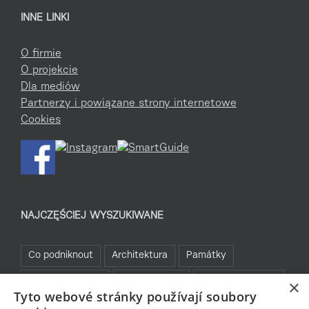
INNE LINKI
O firmie
O projekcie
Dla mediów
Partnerzy i powiązane strony internetowe
Cookies
NAJCZĘŚCIEJ WYSZUKIWANE
Co podniknout
Architektura
Památky
Kam za sportem
Turistické cíle
Jablonecké moře
×
Tyto webové stránky používají soubory
Sklo a bižuterie
Bez bariér
Bavte se v Jablonci