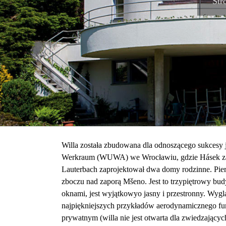
Str
Willa została zbudowana dla odnoszącego sukcesy j
Werkraum (WUWA) we Wrocławiu, gdzie Hásek zaint
Lauterbach zaprojektował dwa domy rodzinne. Pierw
zboczu nad zaporą Mšeno. Jest to trzypiętrowy bud
oknami, jest wyjątkowyo jasny i przestronny. Wygl
najpiękniejszych przykładów aerodynamicznego fun
prywatnym (willa nie jest otwarta dla zwiedzającyc