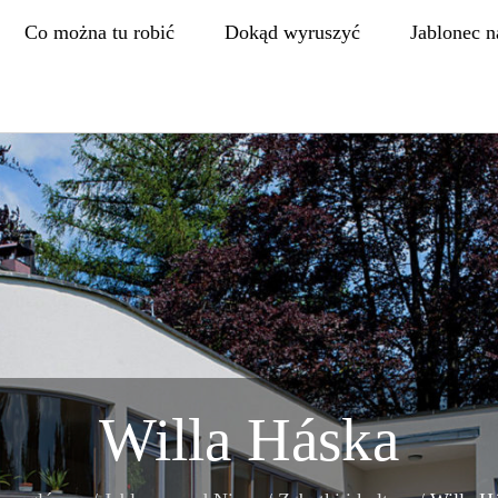
Co można tu robić
Dokąd wyruszyć
Jablonec n
Willa Háska