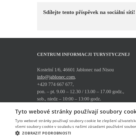
Sdílejte tento příspěvek na sociální síti!
CENTRUM INFORMACJI TURYSTYCZNEJ
Kostelní 1/6, 46601 Jablonec nad Nisou
info@jablonec.com
,
+420 774 667 677,
pon. – pt. 9.00 – 12.30 / 13.00 – 17.00 godz.,
sob., niedz – 10:00 – 13:00 godz.
Tyto webové stránky používají soubory cook
Gdzie nas znajdziecie
Oferta usług
Tyto webové stránky používají soubory cookie ke zlepšení uživatels
Pobierz
všemi soubory cookie v souladu s našimi zásadami používání soubor
ZOBRAZIT PODROBNOSTI