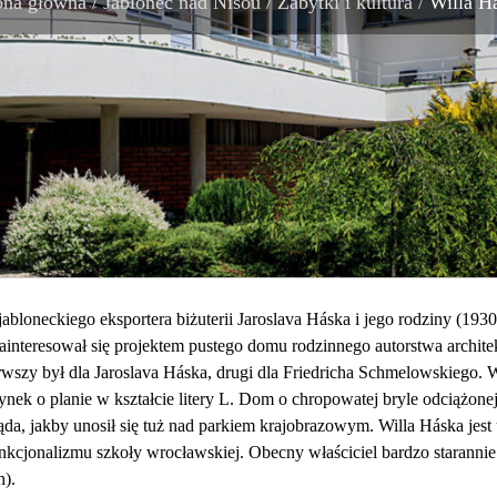
ona główna
/
Jablonec nad Nisou
/
Zabytki i kultura
/
Willa H
abloneckiego eksportera biżuterii Jaroslava Háska i jego rodziny (19
eresował się projektem pustego domu rodzinnego autorstwa archite
szy był dla Jaroslava Háska, drugi dla Friedricha Schmelowskiego. W
ynek o planie w kształcie litery L. Dom o chropowatej bryle odciążone
ąda, jakby unosił się tuż nad parkiem krajobrazowym. Willa Háska jest
kcjonalizmu szkoły wrocławskiej. Obecny właściciel bardzo staranni
h).