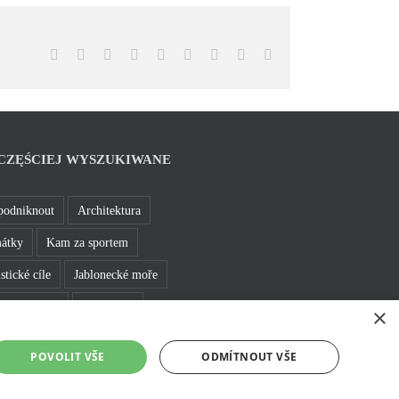
Facebook
X
Reddit
LinkedIn
WhatsApp
Tumblr
Pinterest
Vk
Email
CZĘŚCIEJ WYSZUKIWANE
podniknout
Architektura
átky
Kam za sportem
stické cíle
Jablonecké moře
 a bižuterie
Bez bariér
×
e se v Jablonci
Rozhledny
POVOLIT VŠE
ODMÍTNOUT VŠE