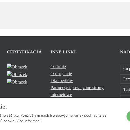
CERTYFIKACJA
INNE LINKI
NAJ
O firmie
Co 
O projekcie
Pam
Dla mediów
Partnerzy i powiązane strony
Turi
internetowe
Sklo
Cookies
ie.
Bavt
kého zážitku. Používáním našich webových stránek souhlasíte se
ů cookie.
Více informací