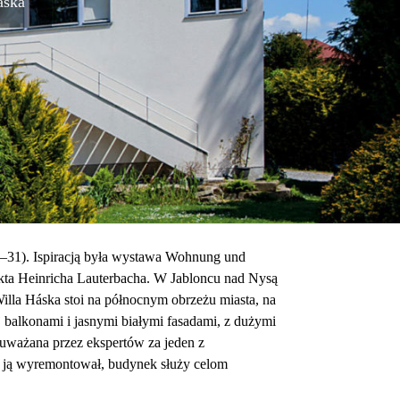
áska
30–31). Ispiracją była wystawa Wohnung und
kta Heinricha Lauterbacha. W Jabloncu nad Nysą
illa Háska stoi na północnym obrzeżu miasta, na
j balkonami i jasnymi białymi fasadami, z dużymi
 uważana przez ekspertów za jeden z
e ją wyremontował, budynek służy celom