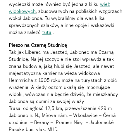
wycieczki może również być jedna z kilku
wież
widokowych
, zbudowanych na pobliskich wzgórzach
wokół Jablonca. Tu wybraliśmy dla was kilka
sprawdzonych szlaków, a inne opcje i wskazówki
można znaleźć
tutaj
.
Pieszo na Czarną Studnicę
Tak jak Liberec ma Jeszted, Jablonec ma Czarną
Studnicę. Na jej szczycie nie stoi wprawdzie tak
znana budowla, jaką hlubi się Jeszted, ale nawet
majestatyczna kamienna wieża widokowa
Hemmricha z 1905 roku może na turystach zrobić
wrażenie. A kiedy oczom ukażą się imponujące
widoki, wówczas nie będzie dziwić, że mieszkańcy
Jablonca są dumni ze swojej wieży
Trasa: odległość 12,5 km, przewyższenie 429 m
Jablonec n. N., Mírové nám. – Vrkoslavice – Černá
studnice – Berany – Pramen Nisy – Jablonecké
Paseky bus, vlak, MHD.