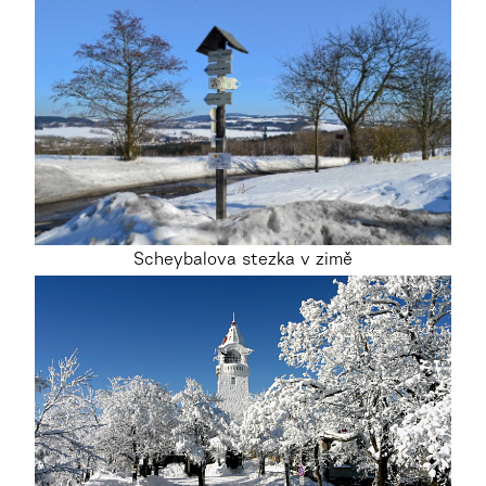
Scheybalova stezka v zimě