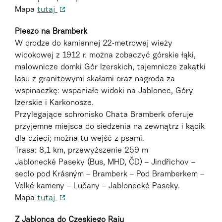
Mapa
tutaj
Pieszo na Bramberk
W drodze do kamiennej 22-metrowej wieży
widokowej z 1912 r. można zobaczyć górskie łąki,
malownicze domki Gór Izerskich, tajemnicze zakątki
lasu z granitowymi skałami oraz nagroda za
wspinaczkę: wspaniałe widoki na Jablonec, Góry
Izerskie i Karkonosze.
Przylegające schronisko Chata Bramberk oferuje
przyjemne miejsca do siedzenia na zewnątrz i kącik
dla dzieci; można tu wejść z psami.
Trasa: 8,1 km, przewyższenie 259 m
Jablonecké Paseky (Bus, MHD, ČD) – Jindřichov –
sedlo pod Krásným – Bramberk – Pod Bramberkem –
Velké kameny – Lučany – Jablonecké Paseky.
Mapa
tutaj
Z Jablonca do Czeskiego Raju