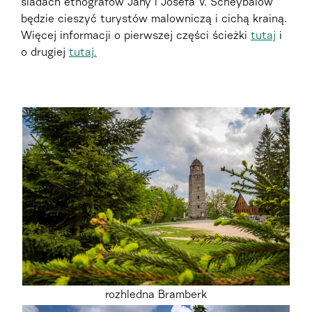
śladach etnografów Jany i Josefa V. Scheybalów
będzie cieszyć turystów malowniczą i cichą krainą.
Więcej informacji o pierwszej części ścieżki
tutaj
i
o drugiej
tutaj.
rozhledna Bramberk