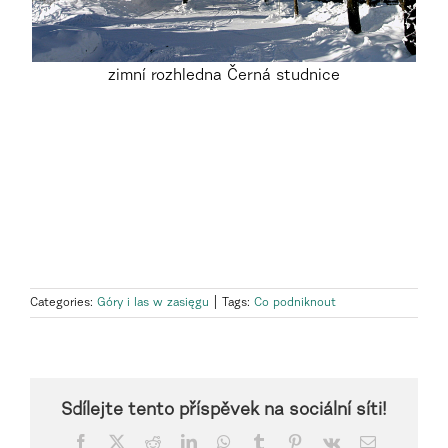
zimní rozhledna Černá studnice
Categories:
Góry i las w zasięgu
|
Tags:
Co podniknout
Sdílejte tento příspěvek na sociální síti!
Facebook
X
Reddit
LinkedIn
WhatsApp
Tumblr
Pinterest
Vk
Email