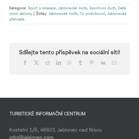
Kategorie:
Sport a relaxace
,
Jablonecké moře
,
Sportovní duch
,
Další
zimní aktivity
|
Štítky:
Jablonecké moře
,
Co podniknout
,
Jablonecká
přehrada
Sdílejte tento příspěvek na sociální síti!
Facebook
X
Reddit
LinkedIn
WhatsApp
Tumblr
Pinterest
Vk
E-
mail
TURISTICKÉ INFORMAČNÍ CENTRUM
Kostelní 1/6, 46601 Jablonec nad Nisou
info@jablonec.com
,