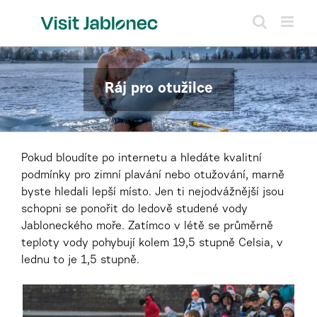
Přeskočit
na
obsah
Ráj pro otužilce
Pokud bloudíte po internetu a hledáte kvalitní
podmínky pro zimní plavání nebo otužování, marně
byste hledali lepší místo. Jen ti nejodvážnější jsou
schopni se ponořit do ledově studené vody
Jabloneckého moře. Zatímco v létě se průměrně
teploty vody pohybují kolem 19,5 stupně Celsia, v
lednu to je 1,5 stupně.