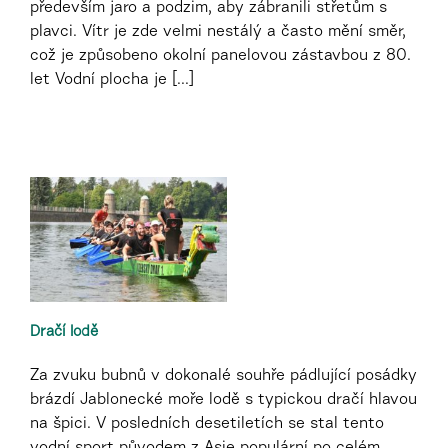
především jaro a podzim, aby zábranili střetům s
plavci. Vítr je zde velmi nestálý a často mění směr,
což je způsobeno okolní panelovou zástavbou z 80.
let Vodní plocha je [...]
Dračí lodě
Za zvuku bubnů v dokonalé souhře pádlující posádky
brázdí Jablonecké moře lodě s typickou dračí hlavou
na špici. V posledních desetiletích se stal tento
vodní sport původem z Asie populární po celém