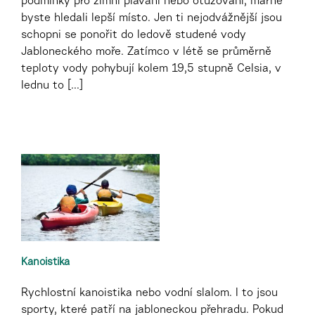
podmínky pro zimní plavání nebo otužování, marně
byste hledali lepší místo. Jen ti nejodvážnější jsou
schopni se ponořit do ledově studené vody
Jabloneckého moře. Zatímco v létě se průměrně
teploty vody pohybují kolem 19,5 stupně Celsia, v
lednu to [...]
Kanoistika
Rychlostní kanoistika nebo vodní slalom. I to jsou
sporty, které patří na jabloneckou přehradu. Pokud