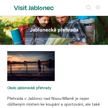
Přeskočit
na
obsah
Jablonecká přehrada
Okolo jablonecké přehrady
Přehrada v Jablonci nad Nisou-Mšeně je nejen
oblíbeným místem ke koupání a sportování, ale také