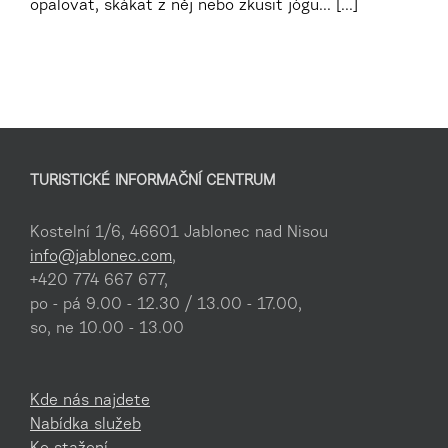
opalovat, skákat z něj nebo zkusit jógu... [...]
TURISTICKÉ INFORMAČNÍ CENTRUM
Kostelní 1/6, 46601 Jablonec nad Nisou
info@jablonec.com
,
+420 774 667 677,
po - pá 9.00 - 12.30 / 13.00 - 17.00,
so, ne 10.00 - 13.00
Kde nás najdete
Nabídka služeb