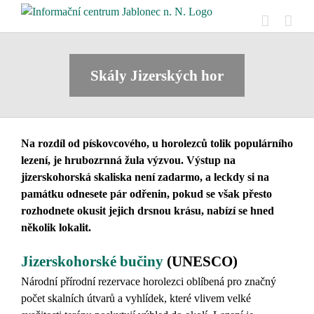
Přeskočit
na
obsah
Skály Jizerských hor
Na rozdíl od pískovcového, u horolezců tolik populárního
lezení, je hrubozrnná žula výzvou. Výstup na
jizerskohorská skaliska není zadarmo, a leckdy si na
památku odnesete pár odřenin, pokud se však přesto
rozhodnete okusit jejich drsnou krásu, nabízí se hned
několik lokalit.
Jizerskohorské bučiny
(UNESCO)
Národní přírodní rezervace horolezci oblíbená pro značný
počet skalních útvarů a vyhlídek, které vlivem velké