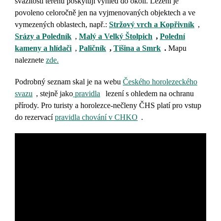
svažitosti terénu poskytují výhled do okolí. L
ezení je
povoleno celoročně jen na vyjmenovaných objektech a ve
vymezených oblastech, např.:
Stržový vrch a Kopřivník
,
Srázy a Poledník
,
Malý a Velký Štolpich
,
Polední
kameny a hlídači
,
Paličník
,
Tišina a Smrk
.
Mapu
naleznete
zde.
Podrobný seznam skal je na webu
Českého horolezeckého
svazu
, stejně jako
pravidla
lezení s ohledem na ochranu
přírody.
Pro turisty a horolezce-nečleny ČHS platí pro vstup
do rezervací
pravidla chování v CHKO
.