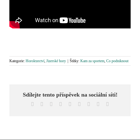
Kategorie:
Horolezectví
,
Jizerské hory
|
Štítky:
Kam za sportem
,
Co podniknout
Sdílejte tento příspěvek na sociální síti!
Facebook
X
Reddit
LinkedIn
WhatsApp
Tumblr
Pinterest
Vk
E-
mail