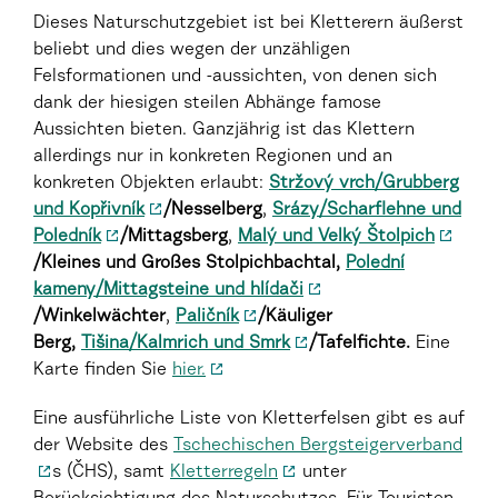
Dieses Naturschutzgebiet ist bei Kletterern äußerst
beliebt und dies wegen der unzähligen
Felsformationen und -aussichten, von denen sich
dank der hiesigen steilen Abhänge famose
Aussichten bieten. Ganzjährig ist das Klettern
allerdings nur in konkreten Regionen und an
konkreten Objekten erlaubt:
Stržový vrch/Grubberg
und Kopřivník
/Nesselberg
,
Srázy/Scharflehne und
Poledník
/Mittagsberg
,
Malý und Velký Štolpich
/Kleines und Großes Stolpichbachtal
,
Polední
kameny/Mittagsteine und hlídači
/Winkelwächter
,
Paličník
/Käuliger
Berg
,
Tišina/Kalmrich und Smrk
/Tafelfichte
.
Eine
Karte finden Sie
hier.
Eine ausführliche Liste von Kletterfelsen gibt es auf
der Website des
Tschechischen Bergsteigerverband
s (ČHS), samt
Kletterregeln
unter