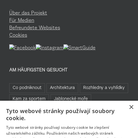
Über das Projekt
Für Medien
Befreundete Websites
Cookies
AM HÄUFIGSTEN GESUCHT
Co podniknout
Architektura
Rozhledny a vyhlídky
Kam za sportem
Jablonecké moře
×
Tyto webové stránky používají soubory
Praktické informace
Cyklistika
Běžky
cookie.
Bez bariér
Rozhledny
Tyto webové stránky používají soubory cookie ke zlepšení
uživatelského zážitku. Používáním našich webových stránek