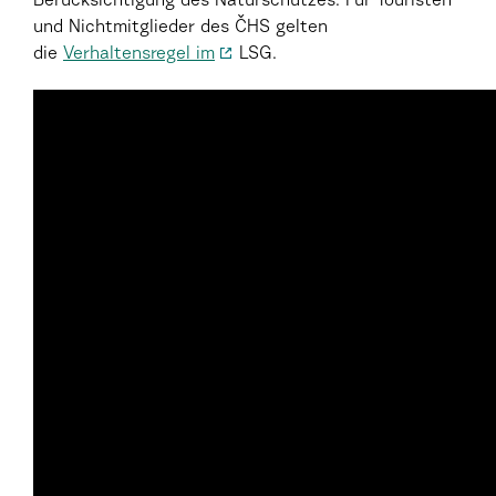
Berücksichtigung des Naturschutzes. Für Touristen
und Nichtmitglieder des ČHS gelten
die
Verhaltensregel im
LSG.