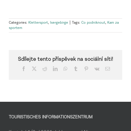
Categories:
Klettersport
,
Isergebirge
|
Tags:
Co podniknout
,
Kam za
sportem
Sdílejte tento příspěvek na sociální síti!
Facebook
X
Reddit
LinkedIn
WhatsApp
Tumblr
Pinterest
Vk
Email
TOURISTISCHES INFORMATIONSZENTRUM