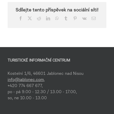
Sdílejte tento příspěvek na sociální síti!
Facebook
X
Reddit
LinkedIn
WhatsApp
Tumblr
Pinterest
Vk
E-
mail
TURISTICKÉ INFORMAČNÍ CENTRUM
Kostelní 1/6, 46601 Jablonec nad Nisou
info@jablonec.com
,
+420 774 667 677,
po - pá 9.00 - 12.30 / 13.00 - 17.00,
so, ne 10.00 - 13.00