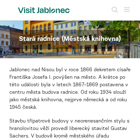
Přeskočit
na
obsah
Stará radnice (Městská knihovna)
Jablonec nad Nisou byl v roce 1866 dekretem císaře
Františka Josefa I. povýšen na město. A krátce po
této události byla v letech 1867–1869 postavena v
centru města budova radnice. Od roku 1934 slouží
jako městská knihovna, nejprve německá a od roku
1945 česká.
Stavbu třípatrové budovy v neorenesančním stylu s
hranolovitou věží provedl liberecký stavitel Gustav
Sachers. V budově kromě městského úřadu