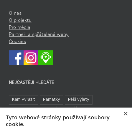
O nás
O projektu
Pro média
Partneři a spřátelené weby
Cookies
NEJČASTĚJI HLEDÁTE
Kam vyrazit
Památky
Pěší výlety
Rozhledny a vyhlídky
TOP 5
Turistické cíle
×
Tyto webové stránky používají soubory
Sklo a bižuterie
Jablonecká přehrada
Rozhledny
cookie.
Bavte se v Jablonci