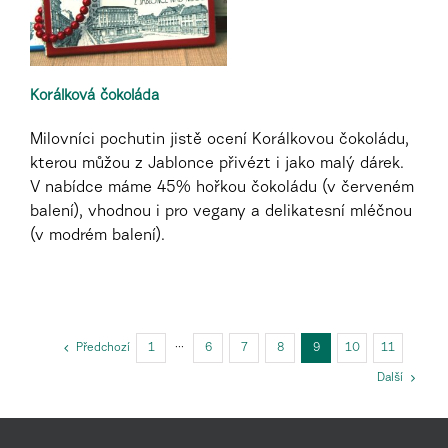
Korálková čokoláda
Milovníci pochutin jistě ocení Korálkovou čokoládu,
kterou můžou z Jablonce přivézt i jako malý dárek.
V nabídce máme 45% hořkou čokoládu (v červeném
balení), vhodnou i pro vegany a delikatesní mléčnou
(v modrém balení).
Předchozí
1
···
6
7
8
9
10
11
Další