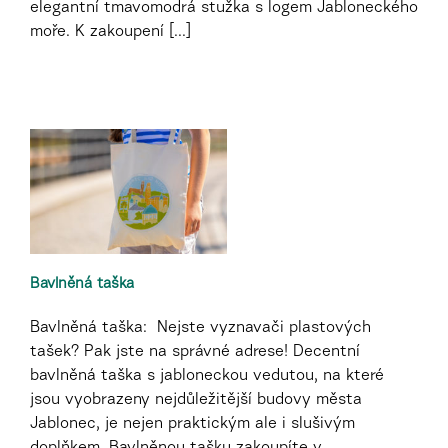
elegantní tmavomodrá stužka s logem Jabloneckého
moře. K zakoupení [...]
Bavlněná taška
Bavlněná taška: Nejste vyznavači plastových
tašek? Pak jste na správné adrese! Decentní
bavlněná taška s jabloneckou vedutou, na které
jsou vyobrazeny nejdůležitější budovy města
Jablonec, je nejen praktickým ale i slušivým
doplňkem. Bavlněnou tašku zakoupíte v