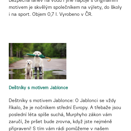
Bezpečná láhev na vodu i jiné nápoje s originálním
motivem je skvělým společníkem na výlety, do školy
i na sport. Objem 0,7 l. Vyrobeno v ČR.
Deštníky s motivem Jablonce
Deštníky s motivem Jablonce: O Jablonci se vždy
říkalo, že je nočníkem střední Evropy. A třebaže jsou
poslední léta spíše suchá, Murphyho zákon vám
zaručí, že pršet bude zrovna, když jste nejméně
připraveni! S tím vám rádi pomůžeme v našem