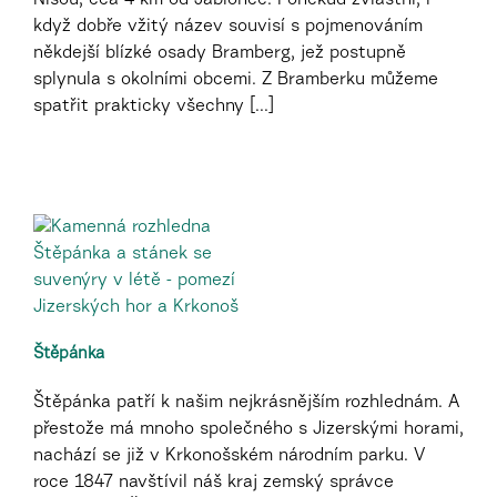
Nisou, cca 4 km od Jablonce. Poněkud zvláštní, i
když dobře vžitý název souvisí s pojmenováním
někdejší blízké osady Bramberg, jež postupně
splynula s okolními obcemi. Z Bramberku můžeme
spatřit prakticky všechny [...]
Štěpánka
Štěpánka patří k našim nejkrásnějším rozhlednám. A
přestože má mnoho společného s Jizerskými horami,
nachází se již v Krkonošském národním parku. V
roce 1847 navštívil náš kraj zemský správce