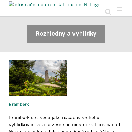
Přeskočit
na
obsah
Rozhledny a vyhlídky
Bramberk
Bramberk se zvedá jako nápadný vrchol s
vyhlídkovou věží severně od městečka Lučany nad