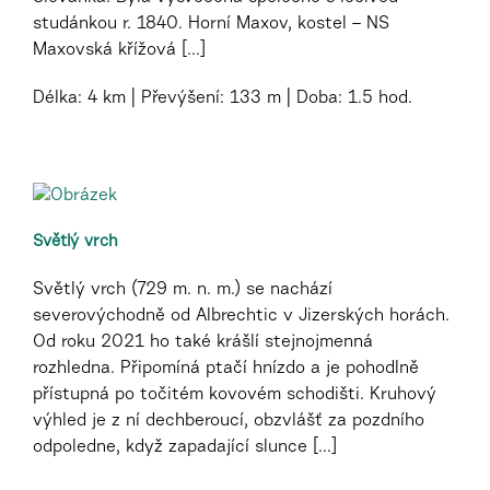
studánkou r. 1840. Horní Maxov, kostel – NS
Maxovská křížová [...]
Délka:
4 km
Převýšení:
133 m
Doba:
1.5 hod.
Světlý vrch
Světlý vrch (729 m. n. m.) se nachází
severovýchodně od Albrechtic v Jizerských horách.
Od roku 2021 ho také krášlí stejnojmenná
rozhledna. Připomíná ptačí hnízdo a je pohodlně
přístupná po točitém kovovém schodišti. Kruhový
výhled je z ní dechberoucí, obzvlášť za pozdního
odpoledne, když zapadající slunce [...]