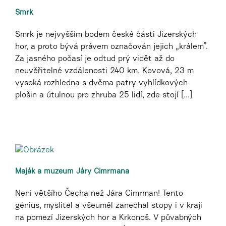
Smrk
Smrk je nejvyšším bodem české části Jizerských
hor, a proto bývá právem označován jejich „králem”.
Za jasného počasí je odtud prý vidět až do
neuvěřitelné vzdálenosti 240 km. Kovová, 23 m
vysoká rozhledna s dvěma patry vyhlídkových
plošin a útulnou pro zhruba 25 lidí, zde stojí [...]
Maják a muzeum Járy Cimrmana
Není většího Čecha než Jára Cimrman! Tento
génius, myslitel a všeuměl zanechal stopy i v kraji
na pomezí Jizerských hor a Krkonoš. V půvabných