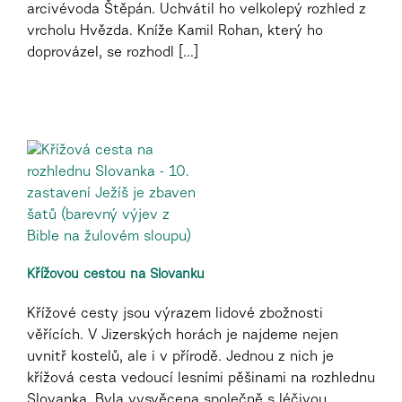
arcivévoda Štěpán. Uchvátil ho velkolepý rozhled z
vrcholu Hvězda. Kníže Kamil Rohan, který ho
doprovázel, se rozhodl [...]
Křížovou cestou na Slovanku
Křížové cesty jsou výrazem lidové zbožnosti
věřících. V Jizerských horách je najdeme nejen
uvnitř kostelů, ale i v přírodě. Jednou z nich je
křížová cesta vedoucí lesními pěšinami na rozhlednu
Slovanka. Byla vysvěcena společně s léčivou