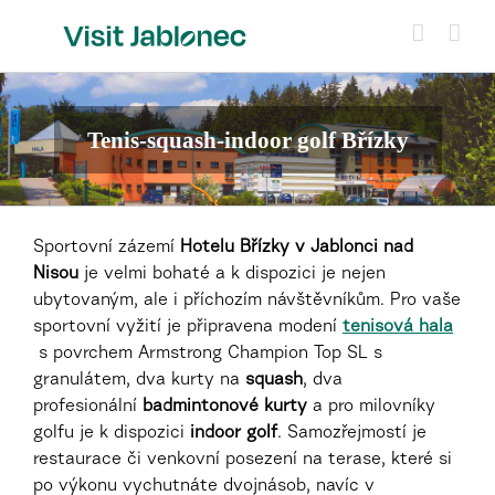
Přeskočit
na
obsah
Tenis-squash-indoor golf Břízky
Sportovní zázemí
Hotelu Břízky v Jablonci nad
Nisou
je velmi bohaté a k dispozici je nejen
ubytovaným, ale i příchozím návštěvníkům. Pro vaše
sportovní vyžití je připravena modení
tenisová hala
s povrchem Armstrong Champion Top SL s
granulátem, dva kurty na
squash
, dva
profesionální
badmintonové kurty
a pro milovníky
golfu je k dispozici
indoor golf
. Samozřejmostí je
restaurace či venkovní posezení na terase, které si
po výkonu vychutnáte dvojnásob, navíc v