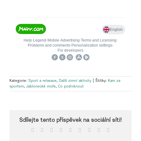
Kategorie:
Sport a relaxace
,
Další zimní aktivity
|
Štítky:
Kam za
sportem
,
Jablonecké moře
,
Co podniknout
Sdílejte tento příspěvek na sociální síti!
Facebook
X
Reddit
LinkedIn
WhatsApp
Tumblr
Pinterest
Vk
E-
mail