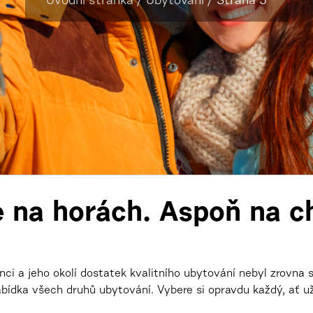
Úvodní stránka
/
Ubytování
/
Strana 5
e na horách. Aspoň na ch
nci a jeho okolí dostatek kvalitního ubytování nebyl zrovna s
bídka všech druhů ubytování. Vybere si opravdu každý, ať už