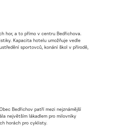
ch hor, a to přímo v centru Bedřichova.
istiky. Kapacita hotelu umožňuje vedle
středění sportovců, konání škol v přírodě,
 Obec Bedřichov patří mezi nejznámější
ála největším lákadlem pro milovníky
ch horách pro cyklisty.