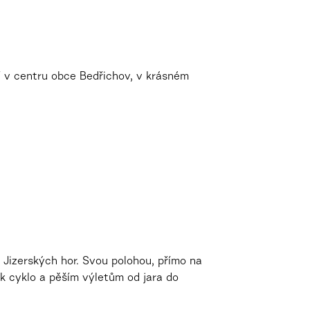
í v centru obce Bedřichov, v krásném
 Jizerských hor. Svou polohou, přímo na
 k cyklo a pěším výletům od jara do