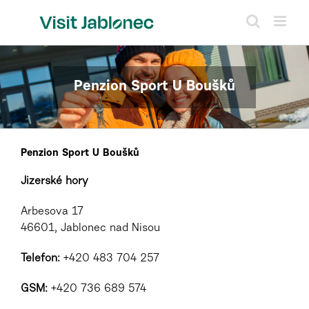
Přeskočit
na
obsah
Penzion Sport U Boušků
Penzion Sport U Boušků
Jizerské hory
Arbesova 17
46601, Jablonec nad Nisou
Telefon:
+420 483 704 257
GSM:
+420 736 689 574