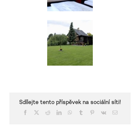
Sdílejte tento příspěvek na sociální síti!
Facebook
X
Reddit
LinkedIn
WhatsApp
Tumblr
Pinterest
Vk
E-
mail