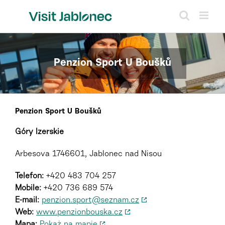
Skip
to
content
Penzion Sport U Boušků
Penzion Sport U Boušků
Góry Izerskie
Arbesova 1746601, Jablonec nad Nisou
Telefon:
+420 483 704 257
Mobile:
+420 736 689 574
E-mail:
penzion.sport@seznam.cz
Web:
www.penzionbouska.cz
Mapa:
Pokaż na mapie