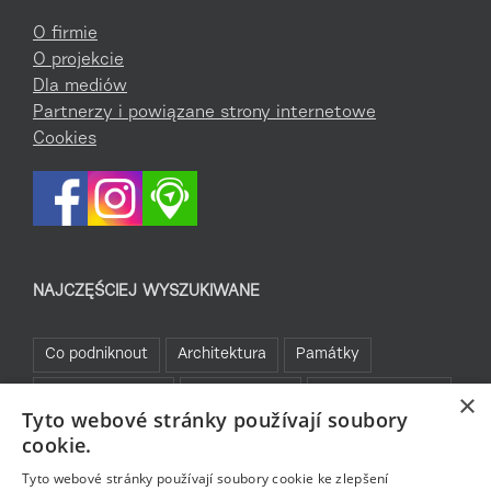
O firmie
O projekcie
Dla mediów
Partnerzy i powiązane strony internetowe
Cookies
NAJCZĘŚCIEJ WYSZUKIWANE
Co podniknout
Architektura
Památky
Kam za sportem
Turistické cíle
Jablonecké moře
×
Tyto webové stránky používají soubory
Sklo a bižuterie
Bez bariér
Bavte se v Jablonci
cookie.
Rozhledny
Tyto webové stránky používají soubory cookie ke zlepšení