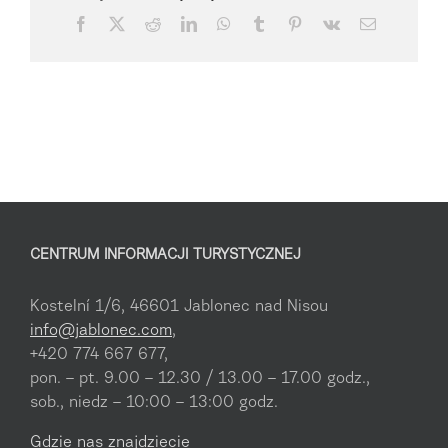
Facebook
X
Reddit
LinkedIn
WhatsApp
Tumblr
Pinterest
Vk
Email
CENTRUM INFORMACJI TURYSTYCZNEJ
Kostelní 1/6, 46601 Jablonec nad Nisou
info@jablonec.com
,
+420 774 667 677,
pon. – pt. 9.00 – 12.30 / 13.00 – 17.00 godz.,
sob., niedz – 10:00 – 13:00 godz.
Gdzie nas znajdziecie