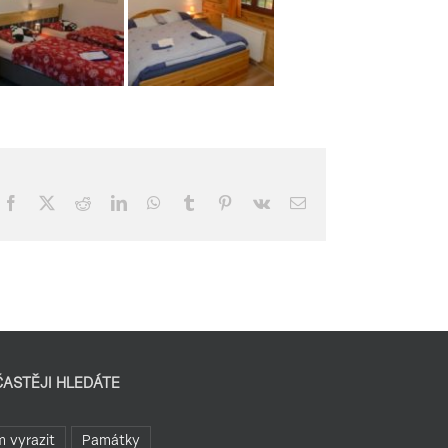
Facebook
X
Reddit
LinkedIn
WhatsApp
Tumblr
Pinterest
Vk
E-
mail
ČASTĚJI HLEDÁTE
 vyrazit
Památky