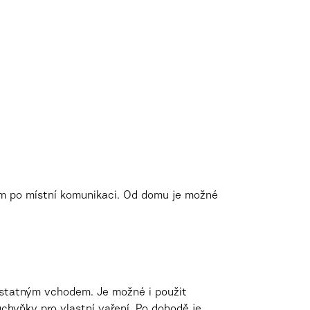
pem po místní komunikaci. Od domu je možné
statným vchodem. Je možné i použit
uchyňky pro vlastní vaření. Po dohodě je