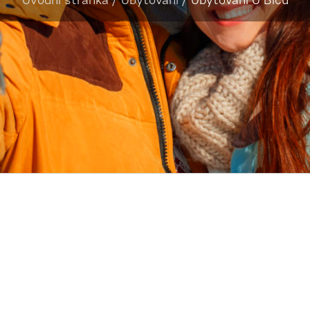
Úvodní stránka
/
Ubytování
/
Ubytování U Bíců