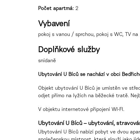
Počet apartmá:
2
Vybavení
pokoj s vanou / sprchou, pokoj s WC, TV na p
Doplňkové služby
snídaně
Ubytování U Bíců se nachází v obci Bedřicho
Objekt ubytování U Bíců je umístěn ve střed
odjet přímo na lyžích na běžecké tratě. Nej
V objektu internetové připojení WI-FI.
Ubytování U Bíců – ubytování, stravován
Ubytování U Bíců nabízí pobyt ve dvou ap
společenskou místnost, která slouží jako jíd