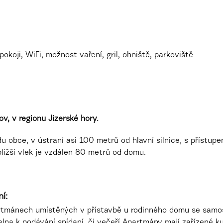
okoji, WiFi, možnost vaření, gril, ohniště, parkoviště
v, v regionu Jizerské hory.
u obce, v ústraní asi 100 metrů od hlavní silnice, s přístu
bližší vlek je vzdálen 80 metrů od domu.
í:
artmánech umístěných v přístavbě u rodinného domu se samo
elna k podávání snídaní, či večeří Apartmány mají zařízené k