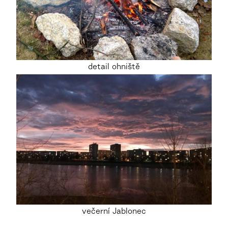
detail ohniště
večerní Jablonec