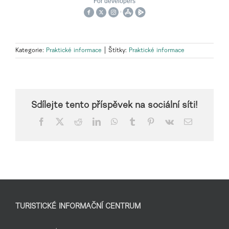
Kategorie:
Praktické informace
|
Štítky:
Praktické informace
Sdílejte tento příspěvek na sociální síti!
Facebook
X
Reddit
LinkedIn
WhatsApp
Tumblr
Pinterest
Vk
E-
mail
TURISTICKÉ INFORMAČNÍ CENTRUM