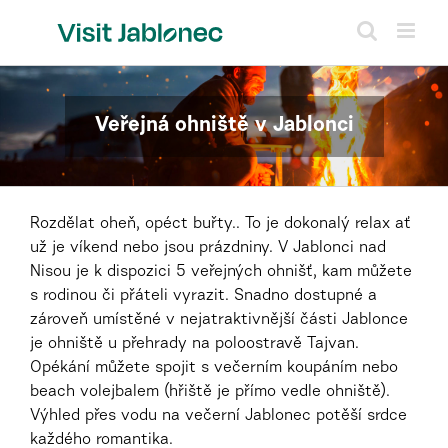
Přeskočit
na
obsah
Veřejná ohniště v Jablonci
Rozdělat oheň, opéct buřty.. To je dokonalý relax ať
už je víkend nebo jsou prázdniny. V Jablonci nad
Nisou je k dispozici 5 veřejných ohnišť, kam můžete
s rodinou či přáteli vyrazit. Snadno dostupné a
zároveň umístěné v nejatraktivnější části Jablonce
je ohniště u přehrady na poloostravě Tajvan.
Opékání můžete spojit s večerním koupáním nebo
beach volejbalem (hřiště je přímo vedle ohniště).
Výhled přes vodu na večerní Jablonec potěší srdce
každého romantika.