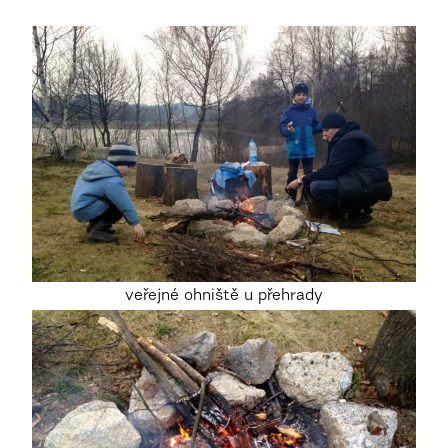
veřejné ohniště u přehrady