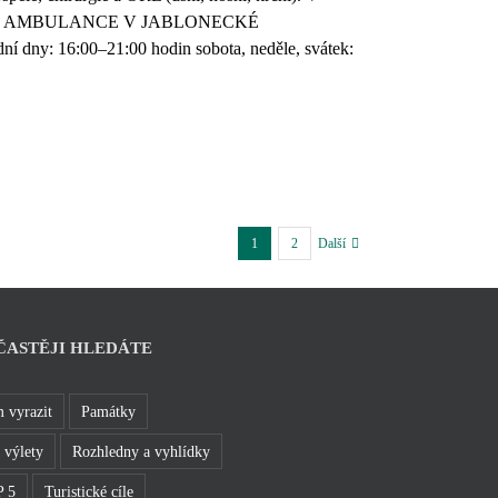
 Liberce. AMBULANCE V JABLONECKÉ
í dny: 16:00–21:00 hodin sobota, neděle, svátek:
1
2
Další
ČASTĚJI HLEDÁTE
 vyrazit
Památky
 výlety
Rozhledny a vyhlídky
 5
Turistické cíle