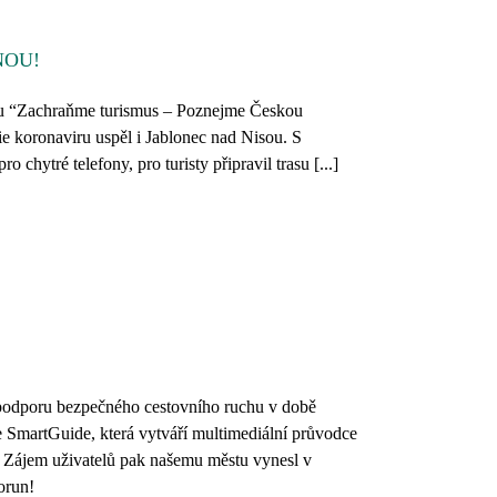
NOU!
u “Zachraňme turismus – Poznejme Českou
 koronaviru uspěl i Jablonec nad Nisou. S
chytré telefony, pro turisty připravil trasu [...]
podporu bezpečného cestovního ruchu v době
e SmartGuide, která vytváří multimediální průvodce
u”. Zájem uživatelů pak našemu městu vynesl v
orun!