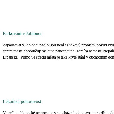
Parkování v Jablonci
Zaparkovat v Jablonci nad Nisou není až takový problém, pokud využi
centra města doporučujeme auto zanechat na Horním náměstí. Nejblíže
Lipanská. Přímo ve středu města je také kryté stání v obchodním domě
Lékařská pohotovost
V areálu jablonecké nemocnice se nacházejí pohotovosti pro děti a do