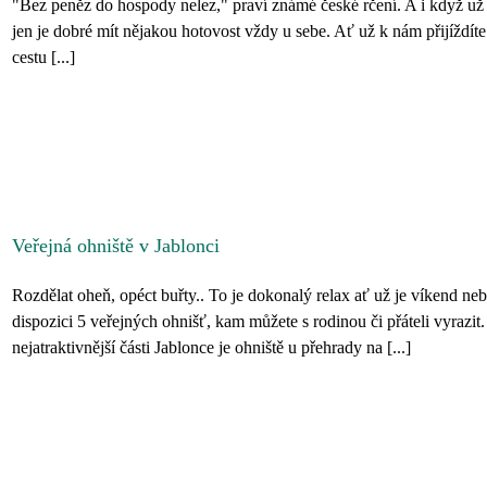
"Bez peněz do hospody nelez," praví známé české rčení. A i když už 
jen je dobré mít nějakou hotovost vždy u sebe. Ať už k nám přijíždíte
cestu [...]
Veřejná ohniště v Jablonci
Rozdělat oheň, opéct buřty.. To je dokonalý relax ať už je víkend ne
dispozici 5 veřejných ohnišť, kam můžete s rodinou či přáteli vyrazi
nejatraktivnější části Jablonce je ohniště u přehrady na [...]