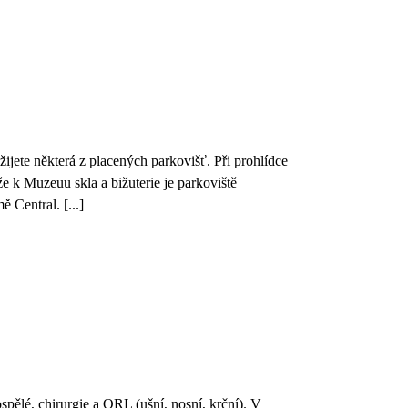
jete některá z placených parkovišť. Při prohlídce
 k Muzeuu skla a bižuterie je parkoviště
 Central. [...]
spělé, chirurgie a ORL (ušní, nosní, krční). V