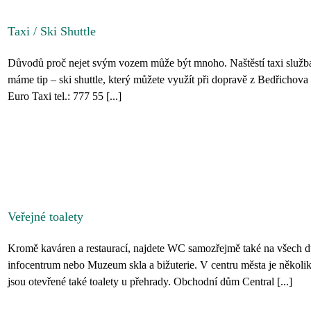
Taxi / Ski Shuttle
Důvodů proč nejet svým vozem může být mnoho. Naštěstí taxi služba j
máme tip – ski shuttle, který můžete využít při dopravě z Bedřichova 
Euro Taxi tel.: 777 55 [...]
Veřejné toalety
Kromě kaváren a restaurací, najdete WC samozřejmě také na všech důl
infocentrum nebo Muzeum skla a bižuterie. V centru města je několi
jsou otevřené také toalety u přehrady. Obchodní dům Central [...]