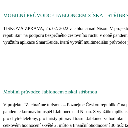
MOBILNÍ PRŮVODCE JABLONCEM ZÍSKAL STŘÍBR
TISKOVÁ ZPRÁVA, 25. 02. 2022 v Jablonci nad Nisou: V projekt
republiku” na podporu bezpečného cestovního ruchu v době pandemie
využitím aplikace SmartGuide, která vytváří multimediální průvodce pro 
Mobilní průvodce Jabloncem získal stříbrnou!
V projektu “Zachraňme turismus – Poznejme Českou republiku” na 
pandemie koronaviru uspěl i Jablonec nad Nisou. S využitím aplikac
pro chytré telefony, pro turisty připravil trasu “Jablonec za hodink
celkovém hodnocení skvělé 2. místo a finanční ohodnocení 30 tisíc k