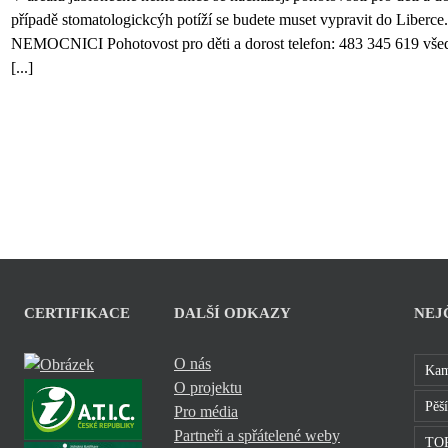
případě stomatologickcýh potíží se budete muset vypravit do
NEMOCNICI Pohotovost pro děti a dorost telefon: 483 345 619 všedn
[...]
CERTIFIKACE
DALŠÍ ODKAZY
NEJ
O nás
Kam
O projektu
Pěší
Pro média
Partneři a spřátelené weby
TOP