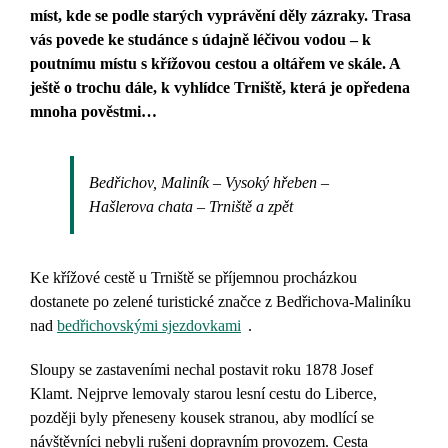
míst, kde se podle starých vyprávění děly zázraky. Trasa
vás povede ke studánce s údajně léčivou vodou – k
poutnímu místu s křížovou cestou a oltářem ve skále. A
ještě o trochu dále, k vyhlídce Trniště, která je opředena
mnoha pověstmi…
Bedřichov, Maliník – Vysoký hřeben –
Hašlerova chata – Trniště a zpět
Ke křížové cestě u Trniště se příjemnou procházkou
dostanete po zelené turistické značce z Bedřichova-Maliníku
nad
bedřichovskými sjezdovkami
.
Sloupy se zastaveními nechal postavit roku 1878 Josef
Klamt. Nejprve lemovaly starou lesní cestu do Liberce,
později byly přeneseny kousek stranou, aby modlící se
návštěvníci nebyli rušeni dopravním provozem.
Cesta