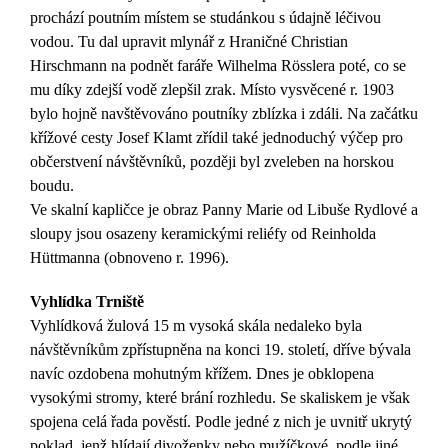
prochází poutním místem se studánkou
s údajně léčivou
vodou. Tu dal upravit mlynář z Hraničné Christian
Hirschmann na podnět faráře Wilhelma Rösslera poté, co se
mu díky zdejší vodě zlepšil zrak. Místo vysvěcené r. 1903
bylo hojně navštěvováno poutníky zblízka i zdáli. Na začátku
křížové cesty Josef Klamt zřídil také jednoduchý výčep pro
občerstvení návštěvníků, později byl zveleben na horskou
boudu.
Ve skalní kapličce
je obraz
Panny Marie od Libuše Rydlové a
sloupy jsou osazeny keramickými reliéfy od Reinholda
Hüttmanna (obnoveno r. 1996).
Vyhlídka Trniště
Vyhlídková žulová 15 m vysoká skála nedaleko byla
návštěvníkům zpřístupněna na konci 19. století, dříve bývala
navíc ozdobena mohutným křížem. Dnes je obklopena
vysokými stromy, které brání rozhledu. Se skaliskem je však
spojena celá řada pověstí. Podle jedné z nich je uvnitř ukrytý
poklad, jenž hlídají divoženky nebo mužíčkové, podle jiné