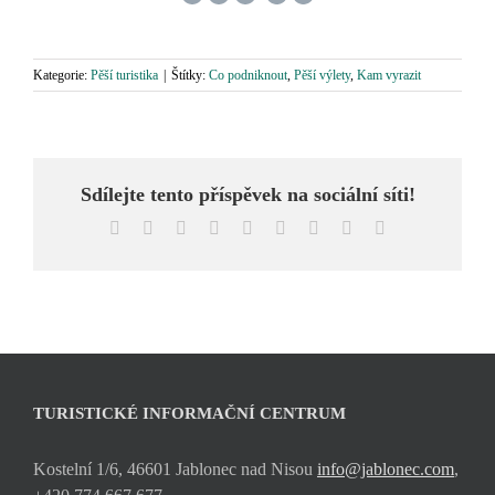
Kategorie:
Pěší turistika
|
Štítky:
Co podniknout
,
Pěší výlety
,
Kam vyrazit
Sdílejte tento příspěvek na sociální síti!
Facebook
X
Reddit
LinkedIn
WhatsApp
Tumblr
Pinterest
Vk
E-
mail
TURISTICKÉ INFORMAČNÍ CENTRUM
Kostelní 1/6, 46601 Jablonec nad Nisou
info@jablonec.com
,