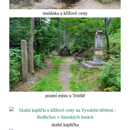
studánka u křížové cesty
poutní místo u Trniště
skalní kaplička