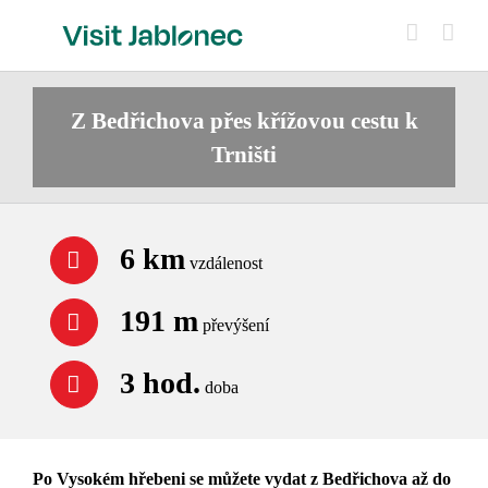
Přeskočit
na
obsah
Z Bedřichova přes křížovou cestu k
Trništi
6 km
vzdálenost
191 m
převýšení
3 hod.
doba
Po Vysokém hřebeni se můžete vydat z Bedřichova až do