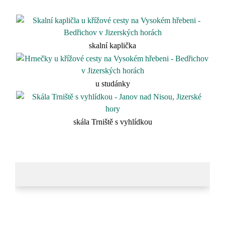
skalní kaplička
u studánky
skála Trniště s vyhlídkou