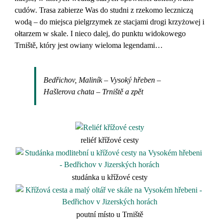
cudów. Trasa zabierze Was do studni z rzekomo leczniczą
wodą – do miejsca pielgrzymek ze stacjami drogi krzyżowej i
ołtarzem w skale. I nieco dalej, do punktu widokowego
Trniště, który jest owiany wieloma legendami…
Bedřichov, Maliník – Vysoký hřeben –
Hašlerova chata – Trniště a zpět
reliéf křížové cesty
studánka u křížové cesty
poutní místo u Trniště