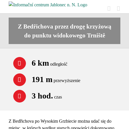
Skip
to
content
Z Bedřichova przez drogę krzyżową
do punktu widokowego Trniště
6 km
odległość
191 m
przewyższenie
3 hod.
czas
Z Bedřichova po Wysokim Grzbiecie można udać się do
miejsc, w których według starych opowieści dokonywano