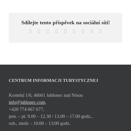
Sdílejte tento příspěvek na sociální síti!
Facebook
X
Reddit
LinkedIn
WhatsApp
Tumblr
Pinterest
Vk
Email
CENTRUM INFORMACJI TURYSTYCZNEJ
Kostelní 1/6, 46601 Jablonec nad Nisou
info@jablonec.com
,
+420 774 667 677,
pon. – pt. 9.00 – 12.30 / 13.00 – 17.00 godz.,
sob., niedz – 10:00 – 13:00 godz.